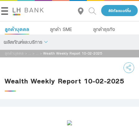
ดิจิทัลแบงก์กิ้ง
ลูกค้าบุคคล
ลูกค้า SME
ลูกค้าธุรกิจ
ผลิตภัณฑ์และบริการ
ลูกค้าบุคคล
>
...
>
...
>
Wealth Weekly Report 10-02-2025
เกี่ยวกับเรา
เงินฝาก
นักลงทุนสัมพันธ์
สินเชื่อ
Wealth Weekly Report 10-02-2025
ประกัน
ติดต่อเรา
การลงทุน
กลุ่มธุรกิจทางการเงินแลนด์ แอนด์ เฮ้าส์
บริการ
โทร 1327
TH
EN
ดิจิทัลแบงก์กิ้ง