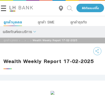
ดิจิทัลแบงก์กิ้ง
ลูกค้าบุคคล
ลูกค้า SME
ลูกค้าธุรกิจ
ผลิตภัณฑ์และบริการ
ลูกค้าบุคคล
>
...
>
...
>
Wealth Weekly Report 17-02-2025
เกี่ยวกับเรา
เงินฝาก
นักลงทุนสัมพันธ์
สินเชื่อ
Wealth Weekly Report 17-02-2025
ประกัน
ติดต่อเรา
การลงทุน
กลุ่มธุรกิจทางการเงินแลนด์ แอนด์ เฮ้าส์
บริการ
โทร 1327
TH
EN
ดิจิทัลแบงก์กิ้ง