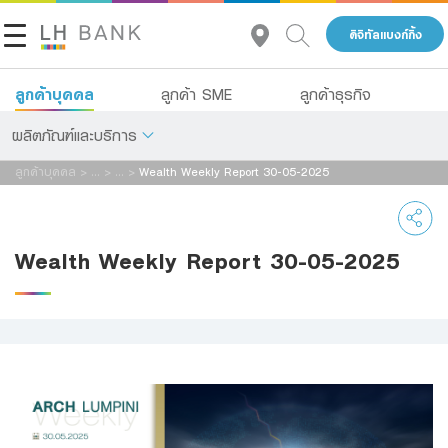
ดิจิทัลแบงก์กิ้ง
ลูกค้าบุคคล
ลูกค้า SME
ลูกค้าธุรกิจ
ผลิตภัณฑ์และบริการ
ลูกค้าบุคคล
>
...
>
...
>
Wealth Weekly Report 30-05-2025
เกี่ยวกับเรา
เงินฝาก
นักลงทุนสัมพันธ์
สินเชื่อ
Wealth Weekly Report 30-05-2025
ประกัน
ติดต่อเรา
การลงทุน
กลุ่มธุรกิจทางการเงินแลนด์ แอนด์ เฮ้าส์
บริการ
โทร 1327
TH
EN
ดิจิทัลแบงก์กิ้ง