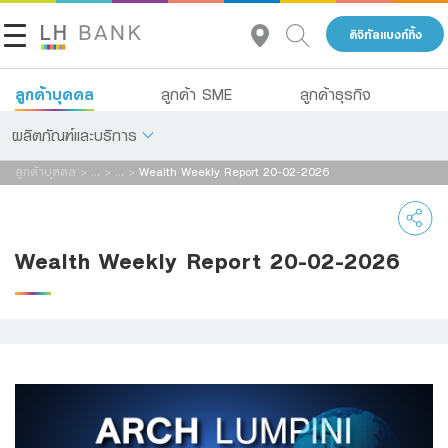
ดิจิทัลแบงก์กิ้ง
ลูกค้าบุคคล
ลูกค้า SME
ลูกค้าธุรกิจ
ผลิตภัณฑ์และบริการ
ลูกค้าบุคคล
>
...
>
...
>
Wealth Weekly Report 20-02-2026
เกี่ยวกับเรา
เงินฝาก
นักลงทุนสัมพันธ์
สินเชื่อ
Wealth Weekly Report 20-02-2026
ประกัน
ติดต่อเรา
การลงทุน
กลุ่มธุรกิจทางการเงินแลนด์ แอนด์ เฮ้าส์
บริการ
โทร 1327
TH
EN
ดิจิทัลแบงก์กิ้ง