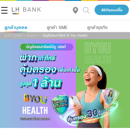
ดิจิทัลแบงก์กิ้ง
ลูกค้าบุคคล
ลูกค้า SME
ลูกค้าธุรกิจ
ลูกค้าบุคคล
>
เงินฝาก
>
บัญชีออมทรัพย์ B You Health
เกี่ยวกับเรา
เงินฝาก
นักลงทุนสัมพันธ์
สินเชื่อ
ประกัน
ติดต่อเรา
การลงทุน
กลุ่มธุรกิจทางการเงินแลนด์ แอนด์ เฮ้าส์
บริการ
โทร 1327
TH
EN
CN
ดิจิทัลแบงก์กิ้ง
Family Banking