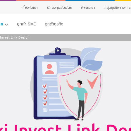
สนใจผลิตภัณฑ์
เกี่ยวกับเรา
นักลงทุนสัมพันธ์
ติดต่อเรา
กลุ่มธุรกิจทางการ
แจ้งข้อมูลให้ผู้เชี่ยวชาญของเราติดต่อกลับ
คคล
ลูกค้า SME
ลูกค้าธุรกิจ
ชื่อ:
นามสกุล:
 Invest Link Design
เพศ:
อายุ:
อีเมล:
เบอร์โทรศัพท์:
ผลิตภัณฑ์ที่สนใจ:
รายละเอียดที่ต้องการติดต่อ:
้ง
ing
ข้าพเจ้าขอรับรองว่าข้อมูลที่ระบุข้างต้น รวมถึงข้อมูลส่วนบุคคลที่ได้ให้ไว้กับธนาคารข้า
ต้องและเป็นจริงทุกประการ และข้าพเจ้าประสงค์ให้ไว้แก่ธนาคาร เพื่อให้เจ้าหน้าที่ธนาคารติดต