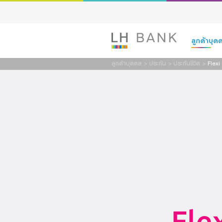
ลูกค้าบุ
ลูกค้าบุคคล
>
ประกัน
>
ประกันชีวิต
>
Flexi
เงินฝาก
สินเชื่อ
ประกัน
การลงทุน
บริการ
ดิจิทัลแบงก์กิ
Family Bank