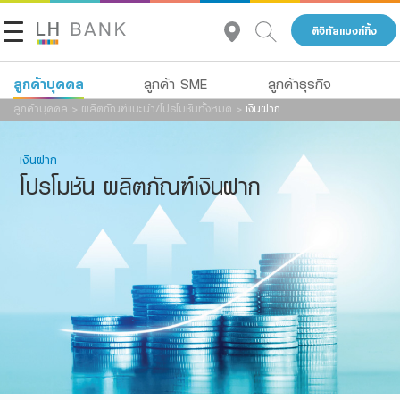
ดิจิทัลแบงก์กิ้ง
ลูกค้าบุคคล
ลูกค้า SME
ลูกค้าธุรกิจ
ลูกค้าบุคคล
>
ผลิตภัณฑ์แนะนำ/โปรโมชันทั้งหมด
>
เงินฝาก
เกี่ยวกับเรา
เงินฝาก
เงินฝาก
นักลงทุนสัมพันธ์
สินเชื่อ
โปรโมชัน ผลิตภัณฑ์เงินฝาก
ประกัน
ติดต่อเรา
การลงทุน
กลุ่มธุรกิจทางการเงินแลนด์ แอนด์ เฮ้าส์
บริการ
โทร 1327
TH
EN
ดิจิทัลแบงก์กิ้ง
Family Banking