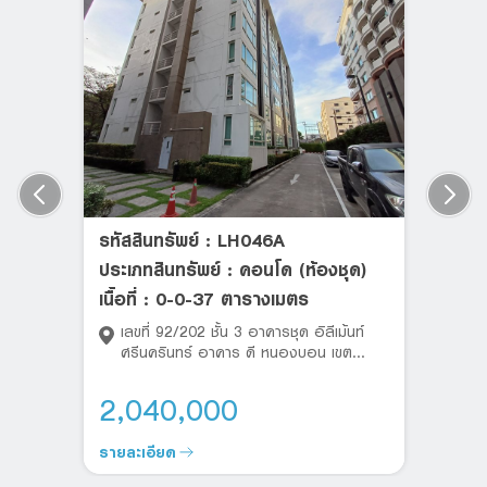
ประกันการปฏิบัติตามคำเสนอซื้อที่มอบให้ไว้กับธนาคารฯ ตามข้อ 2.
คืนโดยไม่มีดอกเบี้ย และให้ถือว่าคำเสนอนี้เป็นอันสิ้นผลผูกพันทันที
โดยผู้เสนอซื้อจะไม่เรียกร้องค่าเสียหายใดๆ จากธนาคารฯ แต่อย่าง
ใดทั้งสิ้น
ยอมรับเงื่อนไขการจองซื้อทรัพย์
ส่งข้อมูล
รหัสสินทรัพย์ : LH046A
ประเภทสินทรัพย์ : คอนโด (ห้องชุด)
เนื้อที่ : 0-0-37 ตารางเมตร
เลขที่ 92/202 ชั้น 3 อาคารชุด อิลีเม้นท์
ศรีนครินทร์ อาคาร ดี หนองบอน เขต
ประเวศ กรุงเทพมหานคร
2,040,000
รายละเอียด