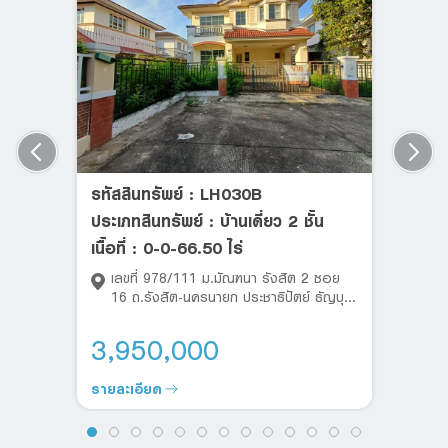
ประกันการปฏิบัติตามคำเสนอซื้อที่มอบให้ไว้กับธนาคารฯ ตามข้อ 2.
คืนโดยไม่มีดอกเบี้ย และให้ถือว่าคำเสนอนี้เป็นอันสิ้นผลผูกพันทันที
โดยผู้เสนอซื้อจะไม่เรียกร้องค่าเสียหายใดๆ จากธนาคารฯ แต่อย่าง
ใดทั้งสิ้น
ยอมรับเงื่อนไขการจองซื้อทรัพย์
รหัสสินทรัพย์ : LH030B
ส่งข้อมูล
ประเภทสินทรัพย์ : บ้านเดี่ยว 2 ชั้น
เนื้อที่ : 0-0-66.50 ไร่
เลขที่ 978/111 ม.มัณฑนา รังสิต 2 ซอย
16 ถ.รังสิต-นครนายก ประชาธิปัตย์ ธัญบุรี
ปทุมธานี
3,950,000
รายละเอียด