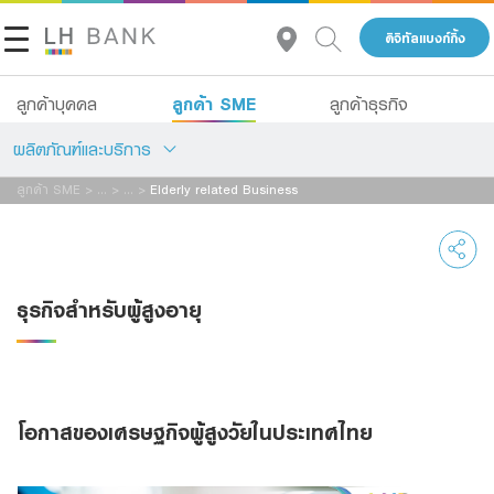
ดิจิทัลแบงก์กิ้ง
ลูกค้า SME
ลูกค้าบุคคล
ลูกค้าธุรกิจ
ผลิตภัณฑ์และบริการ
ลูกค้า SME
>
...
>
...
>
Elderly related Business
เกี่ยวกับเรา
สินเชื่อ
นักลงทุนสัมพันธ์
บัญชีเพื่อธุรกิจ
ธุรกิจสำหรับผู้สูงอายุ
บริการ
ติดต่อเรา
Advisory Service
กลุ่มธุรกิจทางการเงินแลนด์ แอนด์ เฮ้าส์
โอกาสของเศรษฐกิจผู้สูงวัยในประเทศไทย
สินเชื่อทั้งหมด
โทร 1327
TH
EN
Product Program