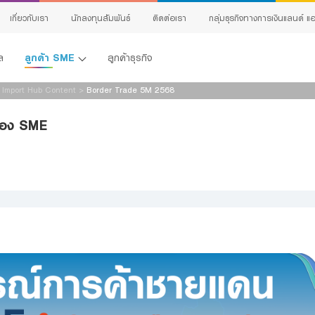
เกี่ยวกับเรา
นักลงทุนสัมพันธ์
ติดต่อเรา
กลุ่มธุรกิจทางการเงินแลนด์ แอ
ลูกค้า SME
ล
ลูกค้าธุรกิจ
x Import Hub Content
>
Border Trade 5M 2568
สินเชื่อทั้งหมด
นของ SME
G
Product Program
กิจ
E
สินเชื่อธุรกิจ
C
สินเชื่อและบริการการค้าระหว่างประเทศ
ervice
เ
สินเชื่อแฟคเตอริ่ง
หนังสือค้ำประกัน