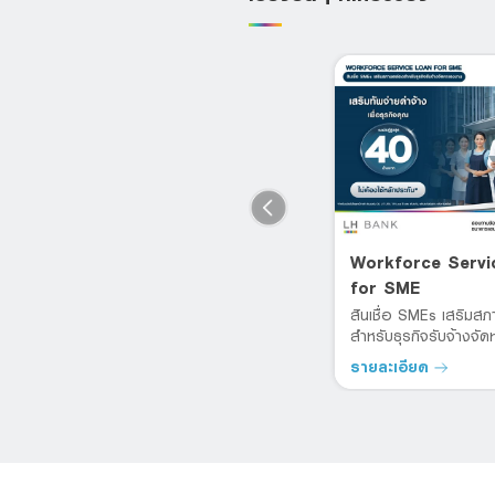
อ
สินเชื่อ SMEs เพื่อธุรกิจขนส่ง
Workforce Servi
พ
สินค้าทางบก
for SME
้
วงเงินกู้หมุนเวียนในธุรกิจ วงเงินกู้
สินเชื่อ SMEs เสริมส
สูงสุด 40 ล้านบาท
สำหรับธุรกิจรับจ้างจั
รายละเอียด
รายละเอียด