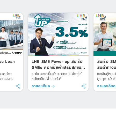
ce Loan
LHB SME Power up สินเชื่อ
สินเชื่อ S
SMEs ดอกเบี้ยต่ำเสริมสภาพ
สินค้าทาง
คล่อง
ภาพคล่อง
เบาใจ ดอกเบี้ยต่ำ เบาแรง ไม่ต้องใช้
วงเงินกู้หมุนเ
ดหาแรงงาน
หลักทรัพย์ค้ำประกัน*
สูงสุด 40 ล
รายละเอียด
รายละเอีย