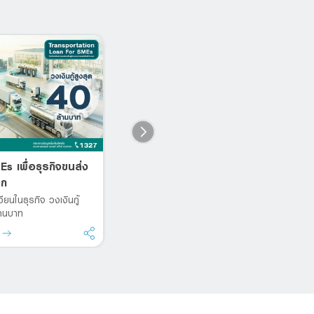
MEs เพื่อธุรกิจขนส่ง
Workforce Service Loan
L
บก
for SME
S
ค
วียนในธุรกิจ วงเงินกู้
สินเชื่อ SMEs เสริมสภาพคล่อง
เบ
้านบาท
สำหรับธุรกิจรับจ้างจัดหาแรงงาน
หล
ด
รายละเอียด
ร