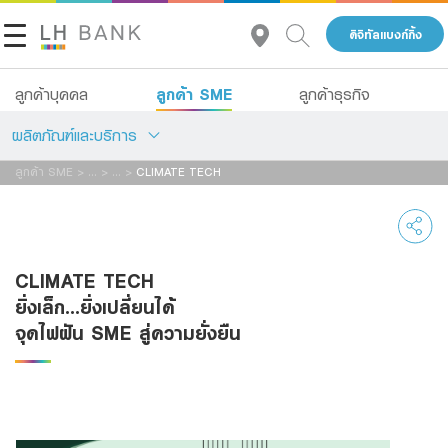
ดิจิทัลแบงก์กิ้ง
ลูกค้า SME
ลูกค้าบุคคล
ลูกค้าธุรกิจ
ผลิตภัณฑ์และบริการ
ลูกค้า SME
>
...
>
...
>
CLIMATE TECH
เกี่ยวกับเรา
สินเชื่อ
นักลงทุนสัมพันธ์
บัญชีเพื่อธุรกิจ
CLIMATE TECH
บริการ
ติดต่อเรา
ยิ่งเล็ก...ยิ่งเปลี่ยนได้
จุดไฟฝัน SME สู่ความยั่งยืน
Advisory Service
กลุ่มธุรกิจทางการเงินแลนด์ แอนด์ เฮ้าส์
สินเชื่อทั้งหมด
โทร 1327
TH
EN
Product Program