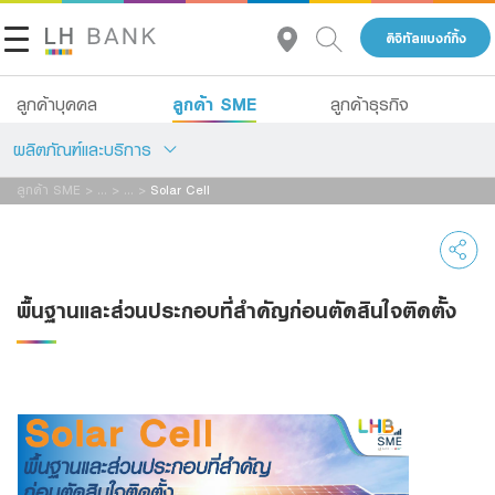
ดิจิทัลแบงก์กิ้ง
ลูกค้า SME
ลูกค้าบุคคล
ลูกค้าธุรกิจ
ผลิตภัณฑ์และบริการ
ลูกค้า SME
>
...
>
...
>
Solar Cell
เกี่ยวกับเรา
สินเชื่อ
นักลงทุนสัมพันธ์
บัญชีเพื่อธุรกิจ
พื้นฐานและส่วนประกอบที่สำคัญก่อนตัดสินใจติดตั้ง
บริการ
ติดต่อเรา
Advisory Service
กลุ่มธุรกิจทางการเงินแลนด์ แอนด์ เฮ้าส์
สินเชื่อทั้งหมด
โทร 1327
TH
EN
Product Program