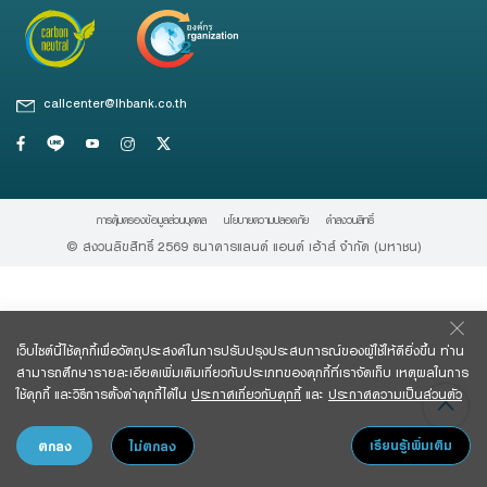
Foreigners
สินเชื่อและบริการการค้าระหว่างประเทศ
สินเชื่อแฟคเตอริ่ง
หนังสือค้ำประกัน
callcenter@lhbank.co.th
แนะนำ
การคุ้มครองข้อมูลส่วนบุคคล
นโยบายความปลอดภัย
คําสงวนสิทธิ์
Green Transition Advisory Loan
© สงวนลิขสิทธิ์ 2569 ธนาคารแลนด์ แอนด์ เฮ้าส์ จํากัด (มหาชน)
Electronics & Electrical Appliances Loan
Construction Material Loan
เครื่องคำนวณสินเชื่อ SME
เว็บไซต์นี้ใช้คุกกี้เพื่อวัตถุประสงค์ในการปรับปรุงประสบการณ์ของผู้ใช้ให้ดียิ่งขึ้น ท่าน
สามารถศึกษารายละเอียดเพิ่มเติมเกี่ยวกับประเภทของคุกกี้ที่เราจัดเก็บ เหตุผลในการ
ใช้คุกกี้ และวิธีการตั้งค่าคุกกี้ได้ใน
ประกาศเกี่ยวกับคุกกี้
และ
ประกาศความเป็นส่วนตัว