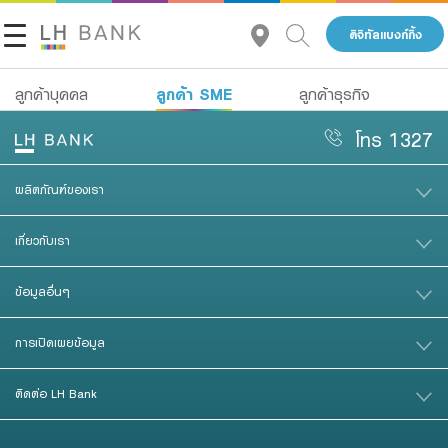
ดิจิทัลแบงก์กิ้ง
ลูกค้า SME
ลูกค้าบุคคล
ลูกค้าธุรกิจ
เกี่ยวกับเรา
โทร 1327
สินเชื่อ
เงินฝาก
นักลงทุนสัมพันธ์
ผลิตภัณฑ์ของเรา
สินเชื่อ
บัญชีเพื่อธุรกิจ
ประกัน
บริการ
เกี่ยวกับเรา
ติดต่อเรา
การลงทุน
Advisory Service
ข้อมูลอื่นๆ
กลุ่มธุรกิจทางการเงินแลนด์ แอนด์ เฮ้าส์
บริการ
สินเชื่อทั้งหมด
การเปิดเผยข้อมูล
โทร 1327
TH
ดิจิทัลแบงก์กิ้ง
Product Program
ติดต่อ LH Bank
Family Banking
สินเชื่อธุรกิจ