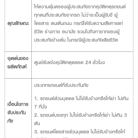
ให้ความคุ้มครองผู้ประสบภัยจากอุบัติเหตุรถยนต์
ทุกคนที่ประสบภัยจากรถ ไม่ว่าจะเป็นผู้ขับขี่ ผู้
คุณลักษณะ
โดยสาร คนเดินถนน กรณีได้รับความเสียหายแก่
ชีวิต ร่างกาย อนามัย รวมไปถึงทายาทของผู้
ข้าพเจ้าขอรับรองว่าข้อมูลที่ระบุข้างต้น รวมถึงข้อมูลส่วนบุคคลที่ได้ให้ไว้กับ
ประสบภัยข้างต้น ในกรณีผู้ประสบภัยเสียชีวิต
ธนาคารข้างต้นนี้ถูกต้องและเป็นจริงทุกประการ และข้าพเจ้าประสงค์ให้ไว้แก่ธนาคาร
เพื่อให้เจ้าหน้าที่ธนาคารติดต่อกลับข้าพเจ้า เพื่อให้คำปรึกษาทางการเงินและนำเสนอ
ข้อมูลเกี่ยวกับผลิตภัณฑ์หรือบริการของธนาคารที่ข้าพเจ้าสนใจหรือที่ข้าพเจ้าอาจ
จุดเด่นของ
ศูนย์รับแจ้งอุบัติเหตุตลอด 24 ชั่วโมง
สนใจ
ผลิตภัณฑ์
ข้าพเจ้าได้อ่าน ทำความเข้าใจ และรับทราบรายละเอียดการเก็บรวบรวม การใช้
และการเปิดเผยข้อมูลส่วนบุคคล รวมทั้งสิทธิของข้าพเจ้า ตามประกาศนโยบายความ
เป็นส่วนตัวของธนาคารแล้ว
ศึกษาเพิ่มเติมได้ที่นี่
ประเภทรถยนต์ที่รับประกันภัย
1. รถยนต์ส่วนบุคคล ไม่ใช้รับจ้างหรือให้เช่า ไม่เกิน
เงื่อนไขการ
7 ที่นั่ง
รับประกัน
2. รถยนต์บรรทุก ไม่ใช่รับจ้างหรือให้เช่า ไม่เกิน 3
ภัย
ตัน
3. รถยนต์โดยสารส่วนบุคคล ไม่ใช่รับจ้างหรือให้