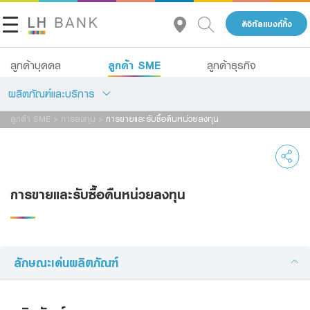
ดิจิทัลแบงก์กิ้ง
ลูกค้า SME
ลูกค้าบุคคล
ลูกค้าธุรกิจ
ผลิตภัณฑ์และบริการ
ลูกค้า SME
>
การลงทุน
>
การขายและรับซื้อคืนหน่วยลงทุน
เกี่ยวกับเรา
สินเชื่อ
นักลงทุนสัมพันธ์
บัญชีเพื่อธุรกิจ
การขายและรับซื้อคืนหน่วยลงทุน
บริการ
ติดต่อเรา
Advisory Service
กลุ่มธุรกิจทางการเงินแลนด์ แอนด์ เฮ้าส์
ลักษณะเด่นผลิตภัณฑ์
สินเชื่อทั้งหมด
โทร 1327
TH
EN
Product Program