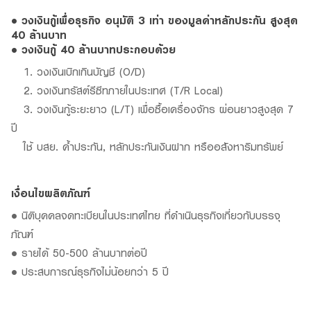
• วงเงินกู้เพื่อธุรกิจ อนุมัติ 3 เท่า ของมูลค่าหลักประกัน สูงสุด
40 ล้านบาท
• วงเงินกู้ 40 ล้านบาทประกอบด้วย
1. วงเงินเบิกเกินบัญชี (O/D)
2. วงเงินทรัสต์รีซีทภายในประเทศ (T/R Local)
3. วงเงินกู้ระยะยาว (L/T) เพื่อซื้อเครื่องจักร ผ่อนยาวสูงสุด 7
ปี
ใช้ บสย. ค้ำประกัน, หลักประกันเงินฝาก หรืออสังหาริมทรัพย์
เงื่อนไขผลิตภัณฑ์
• นิติบุคคลจดทะเบียนในประเทศไทย ที่ดำเนินธุรกิจเกี่ยวกับบรรจุ
ภัณฑ์
• รายได้ 50-500 ล้านบาทต่อปี
• ประสบการณ์ธุรกิจไม่น้อยกว่า 5 ปี