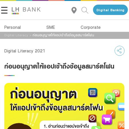
Digital Banking
Personal
SME
Corporate
Digital Literacy
>
ก่อนอนุญาตให้แอปเข้าถึงข้อมูลสมาร์ตโฟน
About Us
Loans
Deposits
Digital Literacy 2021
Investor Relations
Loans
Deposits
ก่อนอนุญาตให้แอปเข้าถึงข้อมูลสมาร์ตโฟน
Insurance
Services
Contact Us
Investments
Advisory Service
Land and Houses Financial Business Group
Services
All Loans
Tel 1327
EN
TH
Digital Banking
Product Program
Family Banking
SMEs Loan