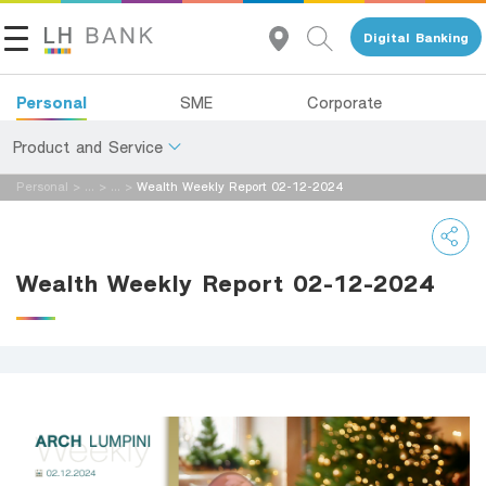
Digital Banking
Personal
SME
Corporate
Product and Service
Personal
>
...
>
...
>
Wealth Weekly Report 02-12-2024
About Us
Deposits
Investor Relations
Loans
Wealth Weekly Report 02-12-2024
Insurance
Contact Us
Investments
Land and Houses Financial Business Group
Services
Tel 1327
EN
TH
Digital Banking