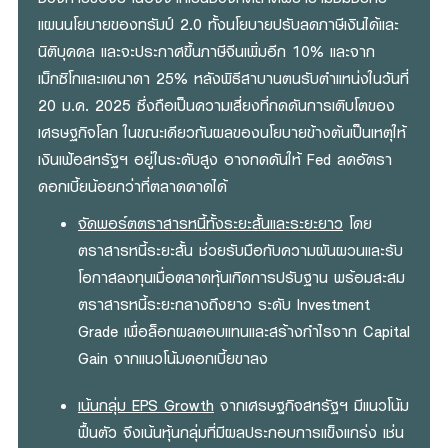
แผนนโยบายของทรัมป์ 2.0 ทั้งนโยบายปรับลดภาษีเงินได้และ
นิติบุคคล และจะประกาศขึ้นภาษีจีนเพิ่มอีก 10% และจาก
เม็กซิโกและแคนาดา 25% หลังพิธีสาบานตนรับตำแหน่งในวันที่
20 ม.ค. 2025 ซึ่งถือเป็นความเสี่ยงที่กดดันการเติบโตของ
เศรษฐกิจโลก ในขณะเดียวกันผลของนโยบายข้างต้นเป็นเหตุให้
เงินเฟ้อสหรัฐฯ อยู่ในระดับสูง อาจกดดันให้ Fed ลดอัตรา
ดอกเบี้ยน้อยกว่าที่ตลาดคาดได้
จัดพอร์ตตราสารหนี้ทั้งระยะสั้นและระยะยาว
โดย
ตราสารหนี้ระยะสั้น ช่วยรับมือกับความผันผวนและรับ
โอกาสลงทุนเมื่อตลาดหุ้นเกิดการปรับฐาน พร้อมสะสม
ตราสารหนี้ระยะกลางถึงยาว ระดับ Investment
Grade เพื่อล็อกผลตอบแทนและสร้างกำไรจาก Capital
Gain จากแนวโน้มดอกเบี้ยขาลง
เน้นกลุ่ม EPS Growth
จากเศรษฐกิจสหรัฐฯ มีแนวโน้ม
ฟื้นตัว จึงเน้นหุ้นกลุ่มที่มีผลประกอบการแข็งแกร่ง เช่น