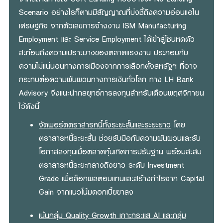
Scenario อย่างไรก็ตามมีสัญญาณที่บ่งชี้ถึงความอ่อนแอใน
เศรษฐกิจ จากตัวเลขการจ้างงาน ISM Manufacturing
Employment และ Service Employment ได้เข้าสู่โซนหดตัว
สะท้อนถึงความเปราะบางของตลาดแรงงาน ประกอบกับ
ความไม่แน่นอนทางการเมืองจากการเลือกตั้งสหรัฐฯ ที่อาจ
กระทบต่อความผันผวนทางการเงินทั่วโลก ทาง LH Bank
Advisory จึงแนะนำกลยุทธ์การลงทุนสำหรับเดือนพฤศจิกายน
ไว้ดังนี้
จัดพอร์ตตราสารหนี้ทั้งระยะสั้นและระยะยาว
โดย
ตราสารหนี้ระยะสั้น ช่วยรับมือกับความผันผวนและรับ
โอกาสลงทุนเมื่อตลาดหุ้นเกิดการปรับฐาน พร้อมสะสม
ตราสารหนี้ระยะกลางถึงยาว ระดับ Investment
Grade เพื่อล็อกผลตอบแทนและสร้างกำไรจาก Capital
Gain จากแนวโน้มดอกเบี้ยขาลง
เน้นกลุ่ม Quality Growth เกาะกระแส AI และกลุ่ม