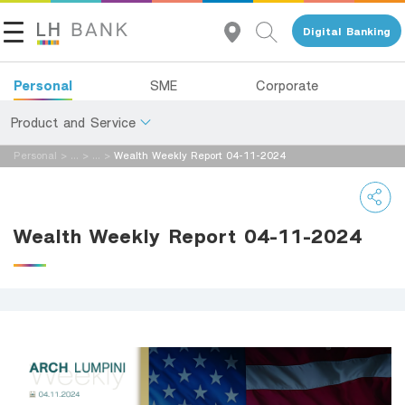
Digital Banking
Personal
SME
Corporate
Product and Service
Personal
>
...
>
...
>
Wealth Weekly Report 04-11-2024
About Us
Deposits
Investor Relations
Loans
Wealth Weekly Report 04-11-2024
Insurance
Contact Us
Investments
Land and Houses Financial Business Group
Services
Tel 1327
EN
TH
Digital Banking