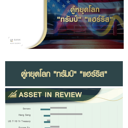
Family Banking
Foreigners
คู่หยุดโลก "ทรัมป์" "แฮร์ริส"