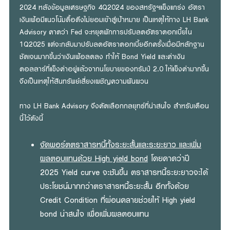
2024 หลังข้อมูลเศรษฐกิจ 4Q2024 ของสหรัฐฯแข็งแกร่ง อัตรา
เงินเฟ้อมีแนวโน้มดื้อดึงไม่ยอมเข้าสู่เป้าหมาย เป็นเหตุให้ทาง LH Bank
Advisory คาดว่า Fed จะหยุดพักการปรับลดอัตราดอกเบี้ยใน
1Q2025 แต่จะกลับมาปรับลดอัตราดอกเบี้ยอีกครั้งเมื่อมีหลักฐาน
ชัดเจนมากขึ้นว่าเงินเฟ้อลดลง ทำให้ Bond Yield และค่าเงิน
ดอลลาร์ที่แข็งค่าอยู่แล้วจากนโยบายของทรัมป์ 2.0 ให้แข็งค่ามากขึ้น
จึงเป็นเหตุให้สินทรัพย์เสี่ยงเผชิญความผันผวน
ทาง LH Bank Advisory จึงคัดเลือกกลยุทธ์ที่น่าสนใจ สำหรับเดือน
นี้ไว้ดังนี้
จัดพอร์ตตราสารหนี้ทั้งระยะสั้นและระยะยาว และเพิ่ม
ผลตอบแทนด้วย High yield bond
โดยคาดว่าปี
2025 Yield curve จะชันขึ้น ตราสารหนี้ระยะยาวจะได้
ประโยชน์มากกว่าตราสารหนี้ระยะสั้น อีกทั้งด้วย
Credit Condition ที่ผ่อนคลายช่วยให้ High yield
bond น่าสนใจ เพื่อเพิ่มผลตอบแทน