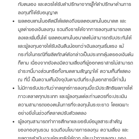
กับตนเอง และควรได้รับคำปรึกษาจากผู้ให้คำปรึกษาด้านการ
ลงทุนที่ได้รับอนุญาต
ผลตอบแทนในอดีตมิได้แสดงถึงผลตอบแทนในอนาคต และ
มูลค่าของเงินลงทุน รวมถึงรายได้จากการลงทุนสามารถลด
ลงและเพิ่มขึ้นได้ ผลตอบแทนในอนาคตไม่สามารถรับประกันได้
และผู้ลงทุนอาจได้รับเงินคืนน้อยกว่าเงินลงทุนเริ่มแรง แม้
กระทั่งในกรณีที่ผลิตภัณฑ์ดังกล่าวเป็นประเภทคุ้มครองเงินต้น
ก็ตาม เนื่องจากยังคงมีความเสี่ยงที่ผู้ออกตราสารไม่สามารถ
ชำระหนี้บางส่วนหรือทั้งหมดตามสัญญาได้ ความเห็นที่แสดง
ณ ที่นี้ เป็นความเห็นปัจจุบันตามวันที่ระบุในเอกสารนี้เท่านั้น
ไม่มีการรับประกันว่ากลยุทธ์การลงทุนนี้จะมีประสิทธิผลภายใต้
ภาวะตลาดทุกประเภท และผู้ลงทุนแต่ละท่านควรที่จะประเมิน
ความสามารถของตนในการที่จะลงทุนในระยะยาว โดยเฉพาะ
อย่างยิ่งในช่วงที่ตลาดปรับตัวลดลง
ผู้ลงทุนสามารถทำการศึกษาและขอรับข้อมูลสาระสำคัญ
ของกองทุนรวม รวมถึงนโยบายการลงทุน ความเสี่ยง และ
ผลการดำเนินงานย้อนหลังได้จาก ผู้แนะนำการลงทุน ของ