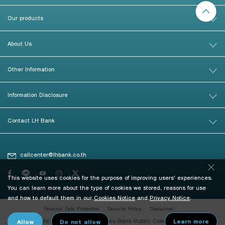
Our products
About Us
Other Information
Information Disclosure
Contact LH Bank
callcenter@lhbank.co.th
This website uses cookies for the purpose of improving users' experiences.
You can learn more about the type of cookies we stored, reasons for use
and how to default them in our
Cookies Notice
and
Privacy Notice
.
Personal Data Protection
Security Policy
Disclaimer
© Copyright 2026 Land and Houses Bank Public Company Limited. All