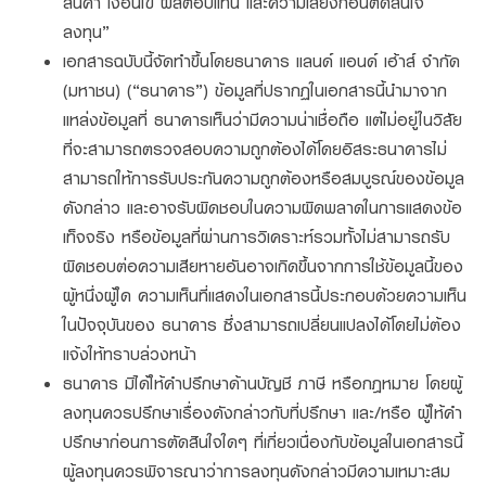
สินค้า เงื่อนไข ผลตอบแทน และความเสี่ยงก่อนตัดสินใจ
ลงทุน”
เอกสารฉบับนี้จัดทำขึ้นโดยธนาคาร แลนด์ แอนด์ เฮ้าส์ จำกัด
(มหาชน) (“ธนาคาร”) ข้อมูลที่ปรากฏในเอกสารนี้นำมาจาก
แหล่งข้อมูลที่ ธนาคารเห็นว่ามีความน่าเชื่อถือ แต่ไม่อยู่ในวิสัย
ที่จะสามารถตรวจสอบความถูกต้องได้โดยอิสระธนาคารไม่
สามารถให้การรับประกันความถูกต้องหรือสมบูรณ์ของข้อมูล
ดังกล่าว และอาจรับผิดชอบในความผิดพลาดในการแสดงข้อ
เท็จจริง หรือข้อมูลที่ผ่านการวิเคราะห์รวมทั้งไม่สามารถรับ
ผิดชอบต่อความเสียหายอันอาจเกิดขึ้นจากการใช้ข้อมูลนี้ของ
ผู้หนึ่งผู้ใด ความเห็นที่แสดงในเอกสารนี้ประกอบด้วยความเห็น
ในปัจจุบันของ ธนาคาร ซึ่งสามารถเปลี่ยนแปลงได้โดยไม่ต้อง
แจ้งให้ทราบล่วงหน้า
ธนาคาร มิได้ให้คำปรึกษาด้านบัญชี ภาษี หรือกฎหมาย โดยผู้
ลงทุนควรปรึกษาเรื่องดังกล่าวกับที่ปรึกษา และ/หรือ ผู้ให้คำ
ปรึกษาก่อนการตัดสินใจใดๆ ที่เกี่ยวเนื่องกับข้อมูลในเอกสารนี้
ผู้ลงทุนควรพิจารณาว่าการลงทุนดังกล่าวมีความเหมาะสม