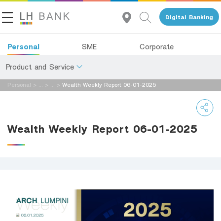
Digital Banking
Personal
SME
Corporate
Product and Service
Personal
>
...
>
...
>
Wealth Weekly Report 06-01-2025
About Us
Deposits
Investor Relations
Loans
Wealth Weekly Report 06-01-2025
Insurance
Contact Us
Investments
Land and Houses Financial Business Group
Services
Tel 1327
EN
TH
Digital Banking