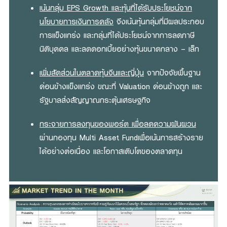
เน้นกลุ่ม EPS Growth และหุ้นที่ได้รับประโยชน์จาก
นโยบายการเงินการคลัง
จึงเน้นหุ้นกลุ่มที่มีผลประกอบ
การแข็งแกร่ง และกลุ่มที่ได้ประโยชน์จากการลดภาษี
นิติบุคคล และลดดอกเบี้ยอย่างหุ้นขนาดกลาง – เล็ก
เพิ่มสัดส่วนในตลาดหุ้นจีนและญี่ปุ่น
จากปัจจัยพื้นฐาน
ค่อนข้างแข็งแกร่ง ขณะที่ Valuation ค่อนข้างถูก และ
รัฐบาลส่งสัญญาณกระตุ้นเศรษฐกิจ
กระจายการลงทุนของพอร์ต เพื่อลดความผันผวน
ผ่านกองทุน Multi Asset Fundเพื่อเน้นการสร้างราย
ได้อย่างต่อเนื่อง และโอกาสเติบโตของตลาดทุน