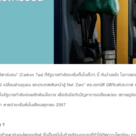
ษีคาร์บอน" (Carbon Tax) ที่รัฐบาลกำลังจะเริ่มเก็บในเร็วๆ นี้ กันบ้างแล้ว ในการแ
ลี่ยนผ่านชุมชน และประเทศเดินหน้าสู่ Net Zero" ดร.เอกนิติ นิติทัณฑ์ประภา
่งรัฐบาลกำลังเร่งผลักดันนโยบาย เพื่อรับมือกับปัญหาการเปลี่ยนแปลง สภาพภูมิอ
แรก คาดว่าจะเริ่มต้นในเดือนตุลาคม 2567
บ ?
ก๊าซคาร์บอนไดออกไซด์ ซึ่งเป็นหนึ่งในก๊าซเรือนกระจกที่ทำให้เกิดภาวะโลกร้อน การเ