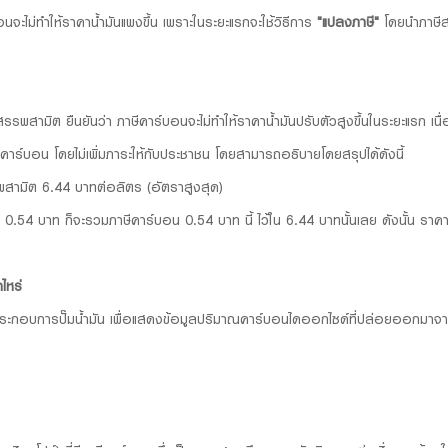
อนจะไม่ทำให้ราคาน้ำมันแพงขึ้น เพราะในระยะแรกจะใช้วิธีการ
"แปลงภาษี"
โดยนำภาษีสร
รรพสามิต ยืนยันว่า ภาษีคาร์บอนจะไม่ทำให้ราคาน้ำมันปรับตัวสูงขึ้นในระยะแรก เนื
ีคาร์บอน โดยไม่เพิ่มภาระให้กับประชาชน โดยสามารถอธิบายโดยสรุปได้ดังนี้
รพสามิต 6.44 บาทต่อลิตร (อัตราสูงสุด)
บ 0.54 บาท ก็จะรวมภาษีคาร์บอน 0.54 บาท นี้ ไว้ใน 6.44 บาทนั้นเลย ดังนั้น ราคาน
าไหร่
กอบการปั๊มน้ำมัน เพื่อแสดงข้อมูลปริมาณคาร์บอนไดออกไซด์ที่ปล่อยออกมาจากกา