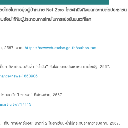
ของไทยในการมุ่งสู่เป้าหมาย Net Zero โดยคำนึงถึงผลกระทบต่อประชาชน พ
พร้อมให้กับผู้ประกอบการไทยในการแข่งขันบนเวทีโลก
อน, 2567. จาก.
https://newweb.excise.go.th/carbon-tax
็บภาษีคาร์บอนสินค้า “น้ำมัน” ยันไม่กระทบประชาชน-รายได้รัฐ, 2567.
finance/news-1663906
อยมลพิษมี “ราคา” ที่ต้องจ่าย, 2567.
mart-city/714113
 เก็บ ‘ภาษีคาร์บอน’ ชาติที่ 2 ในอาเซียน-ย้ำไม่กระทบราคาขายปลีกฯ, 2567.