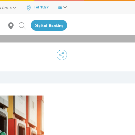
Tel 1327
s Group
EN
Digital Banking
Recommendation
reen Transition Advisory Loan
lectronics & Electrical Appliances Loan
onstruction Material Loan
ME Calculator