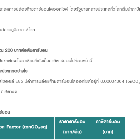
ใจและลดการปล่อยก๊าซคาร์บอนไดออกไซด์ โดยรัฐบาลหลายประเทศทั่วโลกเริ่มนำภาษีชนิ
ลงสภาพภูมิอากาศโลก
มาณ 200 บาทต่อตันคาร์บอน
นประเทศแรกในอาเซียนที่เริ่มเก็บภาษีคาร์บอนไปก่อนหน้านี้
ะประเภทอย่างไร
๊สโซฮอล์ E85 มีค่าการปล่อยก๊าซคาร์บอนไดออกไซด์อยู่ที่ 0.00034364 tonCO₂e
อ 7 สตางค์
ร์บอน