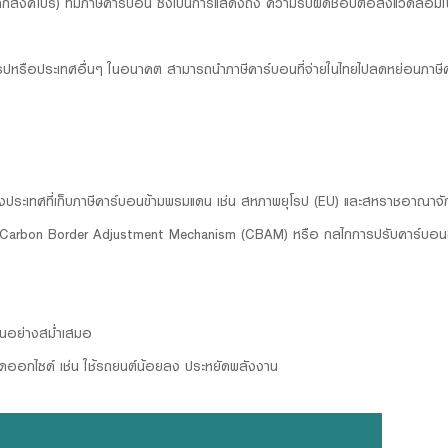
จากสิงคโปร์) ที่มีภาษีคาร์บอน ซึ่งเป็นการแสดงถึง ความรับผิดชอบต่อสิ่งแวดล้
โรปหรือประเทศอื่นๆ ในอนาคต สามารถนำภาษีคาร์บอนที่จ่ายในไทยไปลดหย่อนภาษีค
ยังประเทศที่เก็บภาษีคาร์บอนข้ามพรมแดน เช่น สหภาพยุโรป (EU) และสหราชอาณาจั
ษี Carbon Border Adjustment Mechanism (CBAM) หรือ กลไกการปรับคาร์บอนข
อนอย่างสม่ำเสมอ
ดออกไซด์ เช่น ใช้รถยนต์น้อยลง ประหยัดพลังงาน