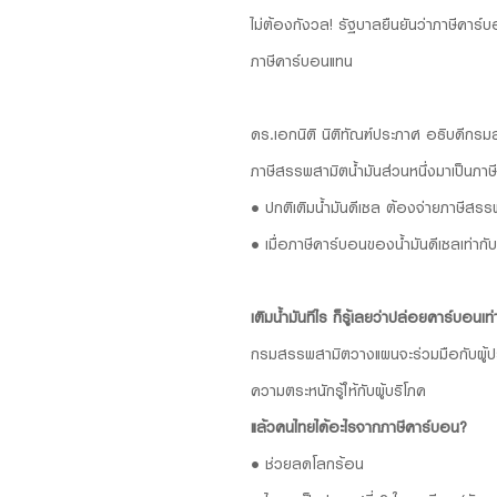
ไม่ต้องกังวล! รัฐบาลยืนยันว่าภาษีคาร์บ
ภาษีคาร์บอนแทน
ดร.เอกนิติ นิติทัณฑ์ประภาศ อธิบดีกรมส
ภาษีสรรพสามิตน้ำมันส่วนหนึ่งมาเป็นภาษ
• ปกติเติมน้ำมันดีเซล ต้องจ่ายภาษีสร
• เมื่อภาษีคาร์บอนของน้ำมันดีเซลเท่ากั
เติมน้ำมันทีไร ก็รู้เลยว่าปล่อยคาร์บอนเท่
กรมสรรพสามิตวางแผนจะร่วมมือกับผู้ประ
ความตระหนักรู้ให้กับผู้บริโภค
แล้วคนไทยได้อะไรจากภาษีคาร์บอน?
• ช่วยลดโลกร้อน