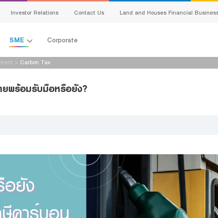
Investor Relations
Contact Us
Land and Houses Financial Busines
SME
Corporate
ntent
>
Carbon Tax
All Loans
ทยพร้อมรับมือหรือยัง?
G
Product Program
E
SMEs Loan
C
Trade Finance
ervice
S
Factoring
Bank Guarantees