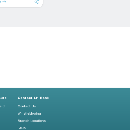
e
Read more
R
sure
Contact LH Bank
e of
Contact Us
Whistleblowing
Branch Locations
FAQs