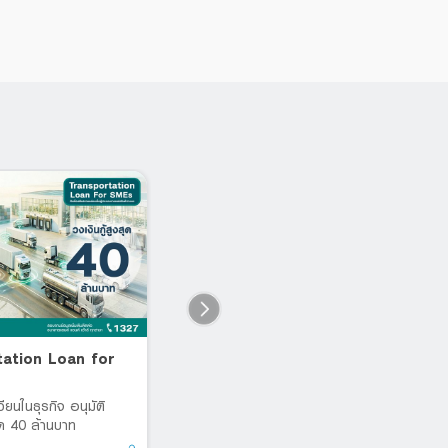
tation Loan for
Workforce Service Loan
L
for SME
เบ
หล
เวียนในธุรกิจ อนุมัติ
สินเชื่อ SMEs เสริมสภาพคล่อง
สุด 40 ล้านบาท
สำหรับธุรกิจรับจ้างจัดหาแรงงาน