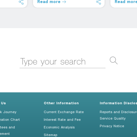
Read more
Read mor
 Us
Other Information
Information Disclo
k Journey
Current Exchange Rate
Reports and Disclosur
Service Quality
zation Chart
Interest Rate and Fee
Privacy Notice
tees and
Economic Analysis
ement
Sitemap