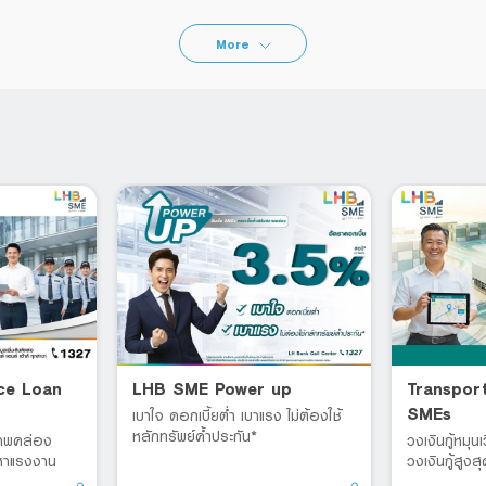
More
ce Loan
LHB SME Power up
Transpor
SMEs
เบาใจ ดอกเบี้ยต่ำ เบาแรง ไม่ต้องใช้
หลักทรัพย์ค้ำประกัน*
ภาพคล่อง
วงเงินกู้หมุน
ดหาแรงงาน
วงเงินกู้สูง