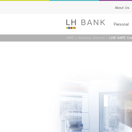
About Us
Personal
SME
>
Advisory Service
>
LHB GAFE Co
Loans
Deposits
Services
Advisory S