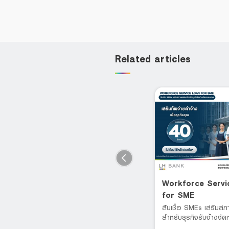
Related articles
Transportation Loan for
Workforce Servi
SMEs
for SME
้
วงเงินกู้หมุนเวียนในธุรกิจ อนุมัติ
สินเชื่อ SMEs เสริมส
วงเงินกู้สูงสุด 40 ล้านบาท
สำหรับธุรกิจรับจ้างจั