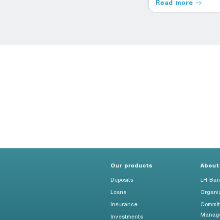
Read more
Read more
Our products
About
Deposits
LH Ban
Loans
Organi
Insurance
Commit
Manag
Investments