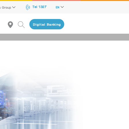
Tel 1327
s Group
EN
Digital Banking
Recommendation
reen Transition Advisory Loan
lectronics & Electrical Appliances Loan
onstruction Material Loan
ME Calculator