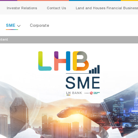
Investor Relations
Contact Us
Land and Houses Financial Busines
SME
Corporate
ntent
All Loans
G
Product Program
E
SMEs Loan
C
Trade Finance
ervice
S
Factoring
Bank Guarantees