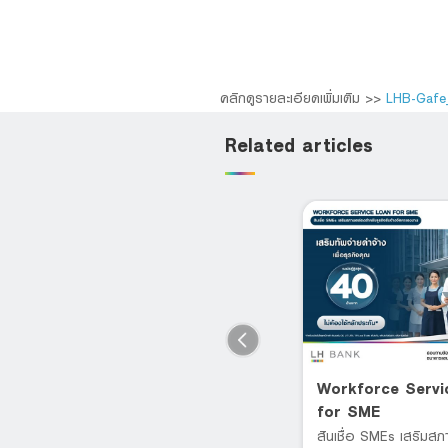
คลิกดูรายละเอียดเพิ่มเติม >>
LHB-Gafe
Related articles
Transportation Loan for
Workforce Servi
SMEs
for SME
้
วงเงินกู้หมุนเวียนในธุรกิจ อนุมัติ
สินเชื่อ SMEs เสริมส