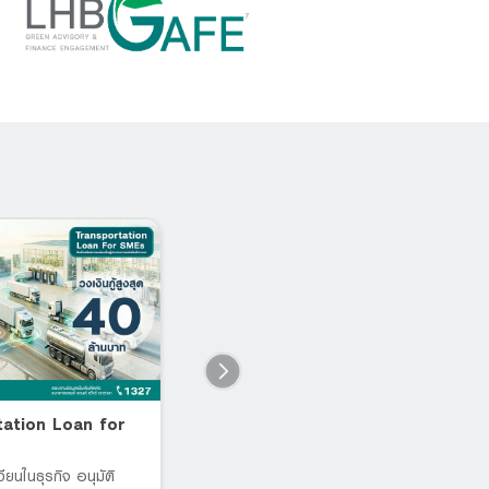
tation Loan for
Workforce Service Loan
L
for SME
เบ
หล
เวียนในธุรกิจ อนุมัติ
สินเชื่อ SMEs เสริมสภาพคล่อง