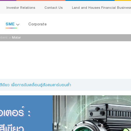
Investor Relations
Contact Us
Land and Houses Financial Busines
SME
Corporate
ntent
>
Motor
All Loans
G
Product Program
E
SMEs Loan
C
Trade Finance
ervice
ขียว เพื่อการขับเคลื่อนสู่สังคมคาร์บอนต่ำ
S
Factoring
Bank Guarantees