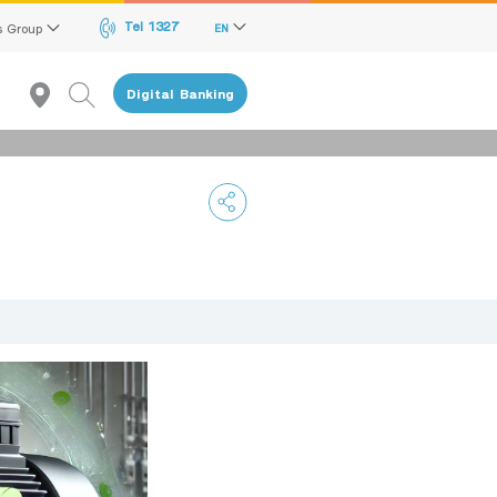
Tel 1327
s Group
EN
Digital Banking
Recommendation
reen Transition Advisory Loan
lectronics & Electrical Appliances Loan
onstruction Material Loan
ME Calculator