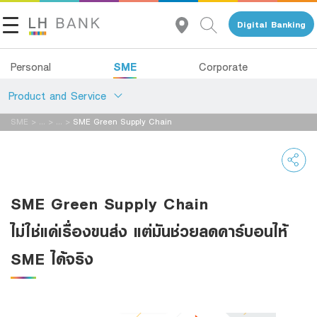
Digital Banking
SME
Personal
Corporate
Product and Service
SME
>
...
>
...
>
SME Green Supply Chain
About Us
Loans
Investor Relations
Deposits
SME Green Supply Chain
Services
Contact Us
ไม่ใช่แค่เรื่องขนส่ง แต่มันช่วยลดคาร์บอนไห้
Advisory Service
Land and Houses Financial Business Group
SME ได้จริง
All Loans
Tel 1327
EN
TH
Product Program