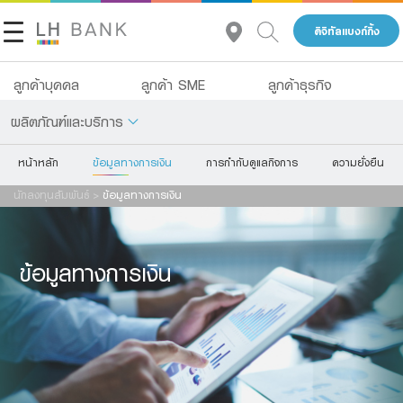
ดิจิทัลแบงก์กิ้ง
ลูกค้าบุคคล
ลูกค้า SME
ลูกค้าธุรกิจ
ผลิตภัณฑ์และบริการ
หน้าหลัก
ข้อมูลทางการเงิน
การกำกับดูแลกิจการ
ความยั่งยืน
เกี่ยวกับเรา
เงินฝาก
นักลงทุนสัมพันธ์
>
ข้อมูลทางการเงิน
นักลงทุนสัมพันธ์
สินเชื่อ
ประกัน
ติดต่อเรา
ข้อมูลทางการเงิน
การลงทุน
กลุ่มธุรกิจทางการเงินแลนด์ แอนด์ เฮ้าส์
บริการ
โทร 1327
TH
EN
ดิจิทัลแบงก์กิ้ง