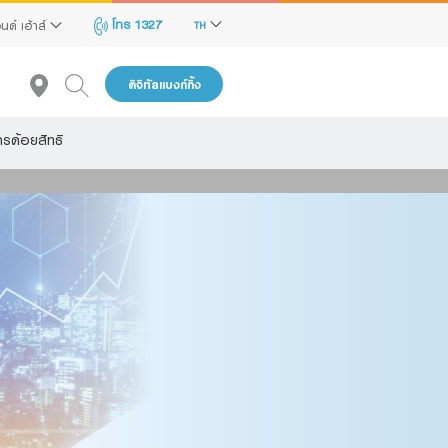
โทร 1327
นด์ เฮ้าส์
TH
ดิจิทัลแบงก์กิ้ง
รด้อยสิทธิ