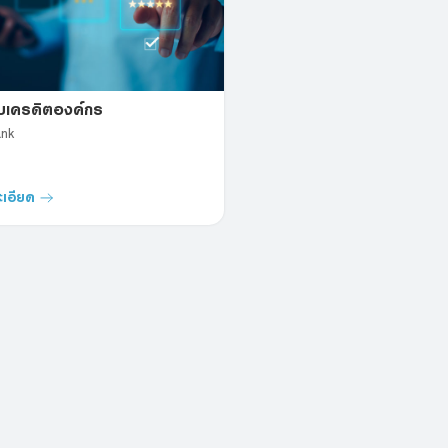
ับเครดิตองค์กร
nk
เอียด