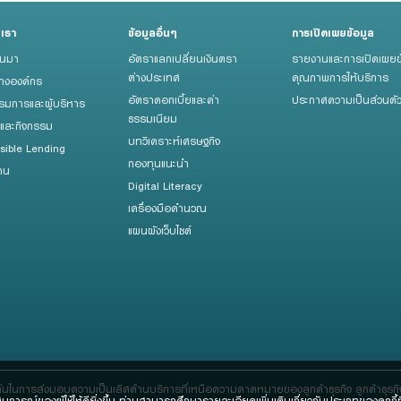
บเรา
ข้อมูลอื่นๆ
การเปิดเผยข้อมูล
็นมา
อัตราแลกเปลี่ยนเงินตรา
รายงานและการเปิดเผยข
ต่างประเทศ
คุณภาพการให้บริการ
้างองค์กร
อัตราดอกเบี้ยและค่า
ประกาศความเป็นส่วนตั
มการและผู้บริหาร
ธรรมเนียม
รและกิจกรรม
บทวิเคราะห์เศรษฐกิจ
sible Lending
กองทุนแนะนำ
าน
Digital Literacy
เครื่องมือคำนวณ
แผนผังเว็บไซต์
ด่นในการส่งมอบความเป็นเลิศด้านบริการที่เหนือความคาดหมายของลูกค้าธุรกิจ ลูกค้าธุร
ะสบการณ์ของผู้ใช้ให้ดียิ่งขึ้น ท่านสามารถศึกษารายละเอียดเพิ่มเติมเกี่ยวกับประเภทของคุกกี้ที่