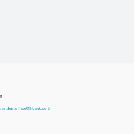
มล
residentoffice@lhbank.co.th