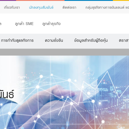
เกี่ยวกับเรา
นักลงทุนสัมพันธ์
ติดต่อเรา
กลุ่มธุรกิจทางการเงินแลนด์ แอ
คล
ลูกค้า SME
ลูกค้าธุรกิจ
การกำกับดูแลกิจการ
ความยั่งยืน
ข้อมูลสำหรับผู้ถือหุ้น
ตราสา
ันธ์
้ง
ing