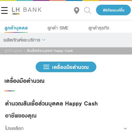
ดิจิทัลแบงก์กิ้ง
แจ้งข้อมูลให้ผู้เชี่ยวชาญของเราติดต่อกลับ
สินเชื่อบ้าน
ลูกค้าบุคคล
ลูกค้า SME
ลูกค้าธุรกิจ
ชื่อ
*
สินเชื่อส่วนบุคคล
ผลิตภัณฑ์และบริการ
สินเชื่อส่วนบุคคล Happy Cash
ลูกค้าบุคคล
>
สินเชื่อส่วนบุคคล Happy Cash
เกี่ยวกับเรา
นามสกุล
*
เงินฝาก
เงินฝาก
เครื่องมือคำนวณ
นักลงทุนสัมพันธ์
สินเชื่อ
เครื่องมือคำนวณ
สินเชื่อธุรกิจ SME
ประกัน
ติดต่อเรา
เบอร์
โทรศัพท์
*
การลงทุน
กลุ่มธุรกิจทางการเงินแลนด์ แอนด์ เฮ้าส์
คำนวณสินเชื่อส่วนบุคคล Happy Cash
บริการ
อาชีพของคุณ
โทร 1327
TH
อีเมล
*
ดิจิทัลแบงก์กิ้ง