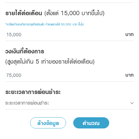
Family Banking
รายได้ต่อเดือน
(ตั้งแต่ 15,000 บาทขึ้นไป)
Foreigners
เวลาที่สะดวก
*อาชีพเจ้าของกิจการ/ธุรกิจส่วนตัว กำหนดรายได้ 50,000 บาท ขึ้นไป
ให้ติดต่อ
บาท
วงเงินที่ต้องการ
ผลิตภัณฑ์ที่
(สูงสุดไม่เกิน 5 เท่าของรายได้ต่อเดือน)
สนใจ
บาท
ระยะเวลาการผ่อนชำระ
รายละเอียดที่ต้องการติดต่อ
*
ล้างข้อมูล
คำนวณ