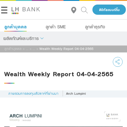
ดิจิทัลแบงก์กิ้ง
ลูกค้าบุคคล
ลูกค้า SME
ลูกค้าธุรกิจ
ผลิตภัณฑ์และบริการ
ลูกค้าบุคคล
>
...
>
...
>
Wealth Weekly Report 04-04-2565
เกี่ยวกับเรา
เงินฝาก
นักลงทุนสัมพันธ์
สินเชื่อ
Wealth Weekly Report 04-04-2565
ประกัน
ติดต่อเรา
การลงทุน
ภาพรวมการลงทุนสัปดาห์ที่ผ่านมา
Arch Lumpini
กลุ่มธุรกิจทางการเงินแลนด์ แอนด์ เฮ้าส์
บริการ
โทร 1327
TH
EN
ดิจิทัลแบงก์กิ้ง