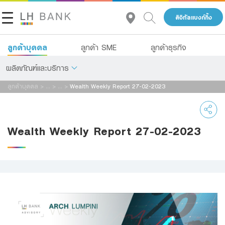
ดิจิทัลแบงก์กิ้ง
ลูกค้าบุคคล
ลูกค้า SME
ลูกค้าธุรกิจ
ผลิตภัณฑ์และบริการ
ลูกค้าบุคคล
>
...
>
...
>
Wealth Weekly Report 27-02-2023
เกี่ยวกับเรา
เงินฝาก
นักลงทุนสัมพันธ์
สินเชื่อ
Wealth Weekly Report 27-02-2023
ประกัน
ติดต่อเรา
การลงทุน
กลุ่มธุรกิจทางการเงินแลนด์ แอนด์ เฮ้าส์
บริการ
โทร 1327
TH
EN
ดิจิทัลแบงก์กิ้ง