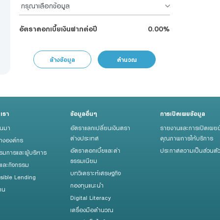
เมื่อท่านให้ข้อมูลข้างต้นเพื่อให้เจ้าหน้าที่ของธนาคารติดต่อกลับ ท่านรับรองว่าข้อมูลดังกล
จริงและ ยินยอมให้ธนาคารเก็บรวบรวมและใช้ข้อมูลข้างต้น ในการติดต่อท่านเพื่อให้คำปรึก
และนำเสนอข้อมูล เกี่ยวกับผลิตภัณฑ์หรือบริการของธนาคารที่ท่านอาจจะสนใจโปรดอ่านเพิ่มเ
อัตราดอกเบี้ยเงินฝากต่อปี
0.00%
ประกาศความเป็นส่วนตัว ของธนาคารอย่างละเอียดเพื่อเข้าใจถึงวิธีการที่ธนาคารเก็บรวบรวม 
เผยข้อมูลส่วนบุคคลของท่านและ สิทธิของท่าน
ที่นี่
ล้างข้อมูล
คำนวณ
บเรา
ข้อมูลอื่นๆ
การเปิดเผยข้อมูล
็นมา
อัตราแลกเปลี่ยนเงินตรา
รายงานและการเปิดเผยข
ต่างประเทศ
คุณภาพการให้บริการ
้างองค์กร
อัตราดอกเบี้ยและค่า
ประกาศความเป็นส่วนตั
มการและผู้บริหาร
ธรรมเนียม
รและกิจกรรม
บทวิเคราะห์เศรษฐกิจ
sible Lending
กองทุนแนะนำ
าน
Digital Literacy
เครื่องมือคำนวณ