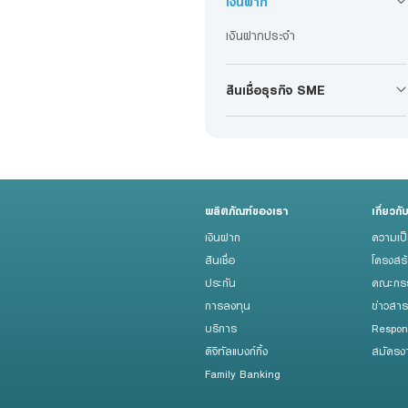
เงินฝาก
Foreigners
เงินฝากประจำ
สินเชื่อธุรกิจ SME
ผลิตภัณฑ์ของเรา
เกี่ยวกั
เงินฝาก
ความเป
สินเชื่อ
โครงสร
ประกัน
คณะกรร
การลงทุน
ข่าวสา
บริการ
Respon
ดิจิทัลแบงก์กิ้ง
สมัครง
Family Banking