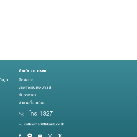
่าวเป็นของท่าน
ษาทางการเงิน
ติมเกี่ยวกับ
ใช้ และเปิด
ติดต่อ LH Bank
้อมูล
ติดต่อเรา
ช่องทางรับแจ้งเบาะแส
ว
ค้นหาสาขา
คำถามที่พบบ่อย
โทร 1327
callcenter@lhbank.co.th