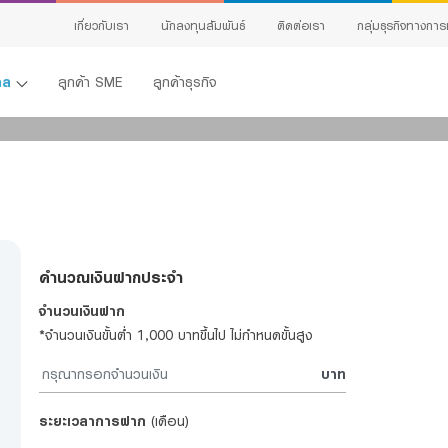
สนใจสมัครผลิตภัณฑ์
เกี่ยวกับเรา
นักลงทุนสัมพันธ์
ติดต่อเรา
กลุ่มธุรกิจทางการ
แจ้งข้อมูลให้ผู้เชี่ยวชาญของเราติดต่อกลับ
คคล
ลูกค้า SME
ลูกค้าธุรกิจ
ชื่อ
*
นามสกุล
*
เบอร์โทรศัพท์
*
อีเมล
*
เวลาที่สะดวกให้
ติดต่อ
คำนวณเงินฝากประจำ
ผลิตภัณฑ์ที่สนใจ
จำนวนเงินฝาก
*จำนวนเงินขั้นต่ำ 1,000 บาทขึ้นไป ไม่กำหนดขั้นสูง
รายละเอียดที่ต้องการติดต่อ
*
้ง
บาท
ing
ระยะเวลาการฝาก
(เดือน)