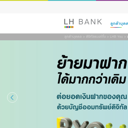
ลูกค้าบุ
ลูกค้าบุคคล
>
ดิจิทัลแบงก์กิ้ง
>
LHB You
>
สินเชื่อ
เงินฝาก
สินเชื่อ
บัญชีเพื่อธุร
ประกัน
บริการ
การลงทุน
Advisory S
บริการ
ดิจิทัลแบงก์กิ
Family Bank