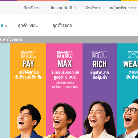
เกี่ยวกับเรา
นักลงทุนสัมพันธ์
ติดต่อเรา
กลุ่มธุรกิจทางการ
คคล
ลูกค้า SME
ลูกค้าธุรกิจ
สมัครใช้บริการ
สินเชื่อทั้งหมด
G
Product Program
กิจ
E
สินเชื่อธุรกิจ
C
สินเชื่อและบริการการค้าระหว่างประเทศ
ervice
เ
สินเชื่อแฟคเตอริ่ง
หนังสือค้ำประกัน
้ง
ing