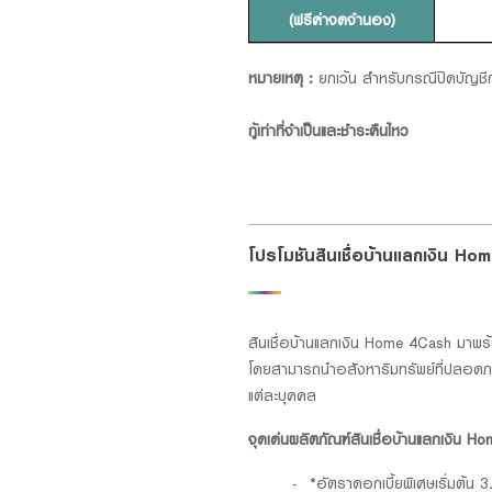
(ฟรีค่าจดจำนอง)
หมายเหตุ :
ยกเว้น สำหรับกรณีปิดบัญชีก
กู้เท่าที่จำเป็นและชำระคืนไหว
โปรโมชันสินเชื่อบ้านแลกเงิน H
สินเชื่อบ้านแลกเงิน Home 4Cash มาพร
โดยสามารถนำอสังหาริมทรัพย์ที่ปลอดภาร
แต่ละบุคคล
จุดเด่นผลิตภัณฑ์สินเชื่อบ้านแลกเงิน 
*อัตราดอกเบี้ยพิเศษเริ่มต้น 