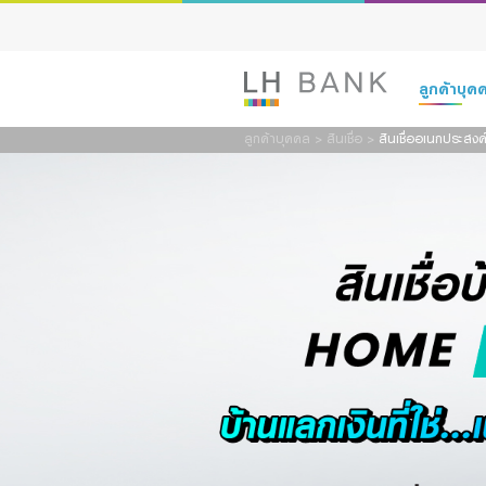
ลูกค้าบุ
ลูกค้าบุคคล
>
สินเชื่อ
>
สินเชื่ออเนกประสง
เงินฝาก
สินเชื่อ
ประกัน
การลงทุน
บริการ
ดิจิทัลแบงก์กิ
Family Bank