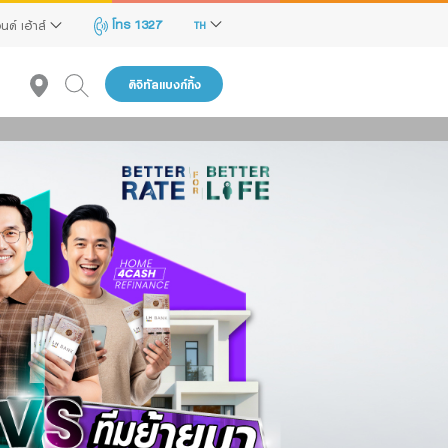
โทร 1327
นด์ เฮ้าส์
TH
ดิจิทัลแบงก์กิ้ง