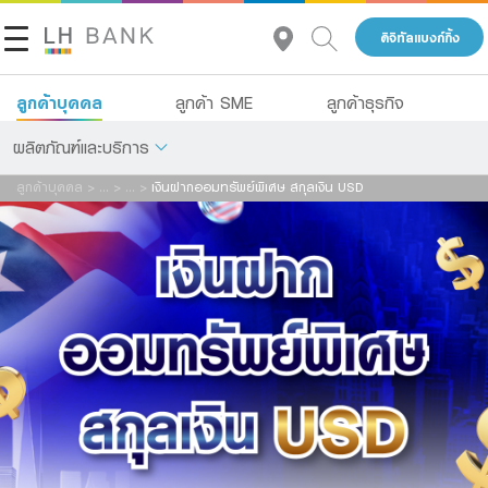
ดิจิทัลแบงก์กิ้ง
ลูกค้าบุคคล
ลูกค้า SME
ลูกค้าธุรกิจ
ผลิตภัณฑ์และบริการ
ลูกค้าบุคคล
>
...
>
...
>
เงินฝากออมทรัพย์พิเศษ สกุลเงิน USD
เกี่ยวกับเรา
เงินฝาก
นักลงทุนสัมพันธ์
สินเชื่อ
ประกัน
ติดต่อเรา
การลงทุน
กลุ่มธุรกิจทางการเงินแลนด์ แอนด์ เฮ้าส์
บริการ
โทร 1327
TH
EN
CN
ดิจิทัลแบงก์กิ้ง