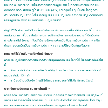
ประเทศ ธนาคารพาณิชย์ให้บริการรับฝากบัญชี FCD ในสกุลเงินต่างประเทศ เช่น
ดอลลาร์ สรอ. (USD) ยูโร (EUR) เยน (JPY) และสกุลอื่น ๆ เป็นต้น โดยลูกค้า
สามารถเปิดบัญชี FCD ได้ในหลายรูปแบบ เช่น บัญชีกระแสรายวัน บัญชีออมทรัพย์
และบัญชีฝากประจำ เช่นเดียวกันกับบัญชีเงินบาท
บัญชี FCD สามารถใช้เป็นเครื่องมือในการบริหารความเสี่ยงอัตราแลกเปลี่ยน ช่วย
ลดต้นทุน และ เพิ่มประสิทธิภาพในการบริหารจัดการรายรับรายจ่ายที่เป็นเงินตรา
ต่างประเทศได้ ซึ่งเหมาะกับผู้ที่มีรายรับ-รายจ่ายเป็นเงินสกุลเงินต่างประเทศ หรือ
ต้องการออมเงินเป็นสกุลเงินต่างประเทศ และแลกเปลี่ยนเป็นสกุลเงินบาท
เอกสารที่ใช้สำหรับการเปิดบัญชีเงินฝาก
การเปิดบัญชีเงินฝากต่างประเทศสำหรับบุคคลธรรมดา โดยทั่วไปใช้เอกสารดังต่อไป
นี้
● บัตรประจำตัวประชาชน หรือบัตรที่มีรูปถ่าย ซึ่งหน่วยงานราชการออกให้และมี
เลขประจำตัว 13 หลัก
● ทะเบียนบ้านฉบับจริง (กรณีใช้บัตรประชาชนรุ่นเก่าที่ไม่ใช่ Smart Card)
ฝากเงินต่างประเทศ ธนาคารไหนดี ?
การเลือกธนาคารสำหรับฝากเงินต่างประเทศควรพิจารณาจากปัจจัย เช่น สกุลเงินที่
รองรับ อัตราดอกเบี้ย ค่าธรรมเนียม และความสะดวกในการทำธุรกรรม โดยปัจจุบัน
มีธนาคารหลายแห่งในประเทศไทยที่ให้บริการบัญชีเงินฝากต่างประเทศ