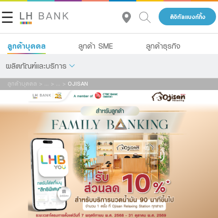
ดิจิทัลแบงก์กิ้ง
ลูกค้าบุคคล
ลูกค้า SME
ลูกค้าธุรกิจ
ผลิตภัณฑ์และบริการ
ลูกค้าบุคคล
>
...
>
...
>
OJISAN
เกี่ยวกับเรา
เงินฝาก
นักลงทุนสัมพันธ์
สินเชื่อ
ประกัน
ติดต่อเรา
การลงทุน
กลุ่มธุรกิจทางการเงินแลนด์ แอนด์ เฮ้าส์
บริการ
โทร 1327
TH
EN
ดิจิทัลแบงก์กิ้ง