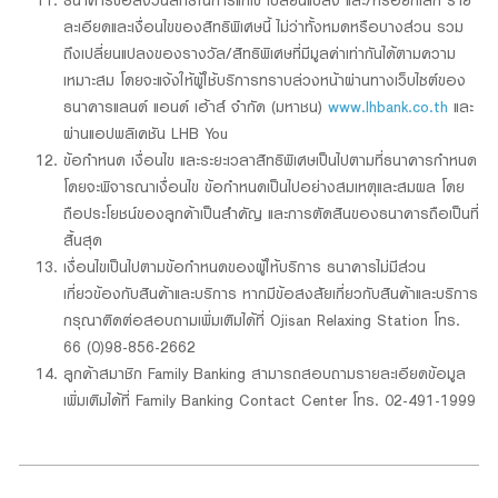
ธนาคารขอสงวนสิทธิ์ในการแก้ไข เปลี่ยนแปลง และ/หรือยกเลิก ราย
ละเอียดและเงื่อนไขของสิทธิพิเศษนี้ ไม่ว่าทั้งหมดหรือบางส่วน รวม
ถึงเปลี่ยนแปลงของรางวัล/สิทธิพิเศษที่มีมูลค่าเท่ากันได้ตามความ
เหมาะสม โดยจะแจ้งให้ผู้ใช้บริการทราบล่วงหน้าผ่านทางเว็บไซต์ของ
ธนาคารแลนด์ แอนด์ เฮ้าส์ จำกัด (มหาชน)
www.lhbank.co.th
และ
ผ่านแอปพลิเคชัน LHB You
ข้อกำหนด เงื่อนไข และระยะเวลาสิทธิพิเศษเป็นไปตามที่ธนาคารกำหนด
โดยจะพิจารณาเงื่อนไข ข้อกำหนดเป็นไปอย่างสมเหตุและสมผล โดย
ถือประโยชน์ของลูกค้าเป็นสำคัญ และการตัดสินของธนาคารถือเป็นที่
สิ้นสุด
เงื่อนไขเป็นไปตามข้อกำหนดของผู้ให้บริการ ธนาคารไม่มีส่วน
เกี่ยวข้องกับสินค้าและบริการ หากมีข้อสงสัยเกี่ยวกับสินค้าและบริการ
กรุณาติดต่อสอบถามเพิ่มเติมได้ที่ Ojisan Relaxing Station โทร.
66 (0)98-856-2662
ลูกค้าสมาชิก Family Banking สามารถสอบถามรายละเอียดข้อมูล
เพิ่มเติมได้ที่ Family Banking Contact Center โทร. 02-491-1999