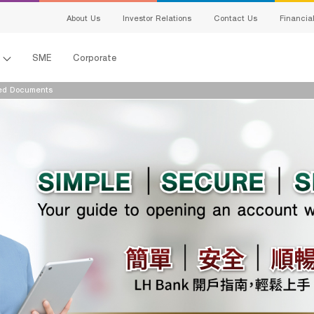
About Us
Investor Relations
Contact Us
Financia
l
SME
Corporate
ed Documents
s
king
ing