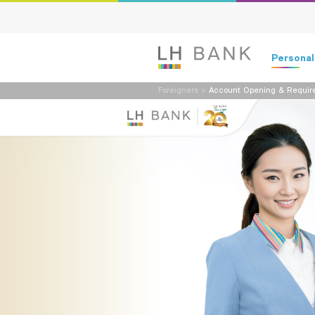
Persona
Foreigners
>
Account Opening & Requir
Deposits
Loans
Insurance
Investment
Services
Digital Ban
Family Bank