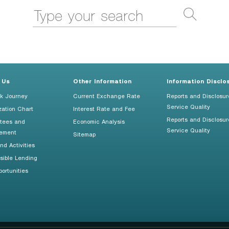
 Us
Other Information
Information Disclo
k Journey
Current Exchange Rate
Reports and Disclosur
Service Quality
zation Chart
Interest Rate and Fee
Reports and Disclosur
tees and
Economic Analysis
Service Quality
ement
Sitemap
d Activities
sible Lending
ortunities