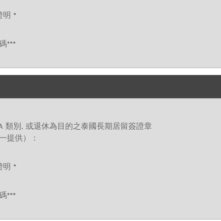
明 *
***
 或 O-A 類別, 或退休為目的之泰國長期居留簽證章
一提供）：
明 *
***