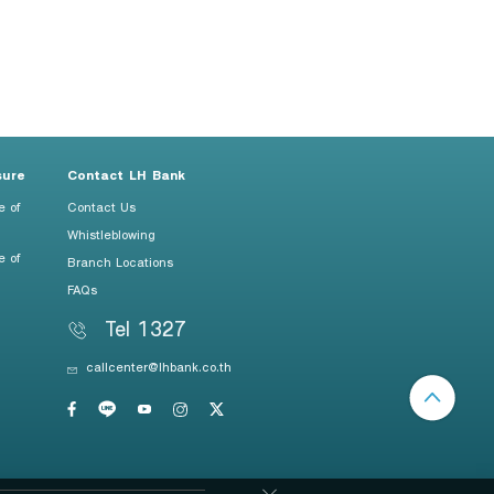
sure
Contact LH Bank
e of
Contact Us
Whistleblowing
e of
Branch Locations
FAQs
Tel 1327
callcenter@lhbank.co.th