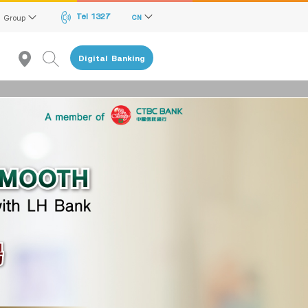
Tel 1327
l Group
CN
Digital Banking