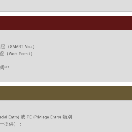
證（SMART Visa）
ork Permit）
***
l Entry) 或 PE (Privilege Entry) 類別
一提供）：