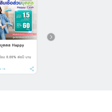
่วนบุคคล Happy
Happy Home Loan
D
P
โฮมโลน โดนใจ สินเชื่อบ้าน ดอกเบี้ย
ต่ำ
A
มเพียง 8.88% ต่อปี นาน
e
Read more
R