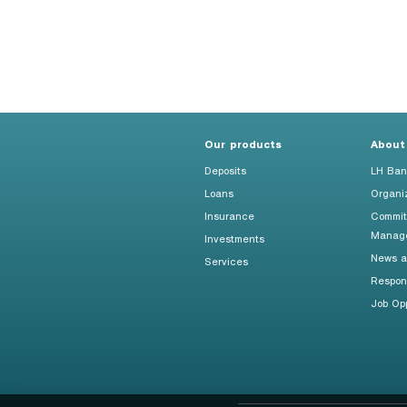
Our products
About
Deposits
LH Ban
Loans
Organi
Insurance
Commit
Manag
Investments
News an
Services
Respon
Job Opp