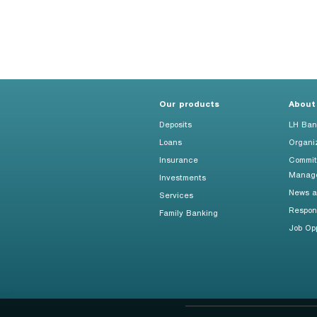
Our products
About
Deposits
LH Ban
Loans
Organi
Insurance
Commit
Manag
Investments
News an
Services
Respon
Family Banking
Job Opp