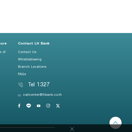
sure
Contact LH Bank
e of
Contact Us
Whistleblowing
Branch Locations
FAQs
Tel 1327
callcenter@lhbank.co.th