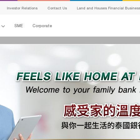
Investor Relations
Contact Us
Land and Houses Financial Busines
l
SME
Corporate
s
king
ing