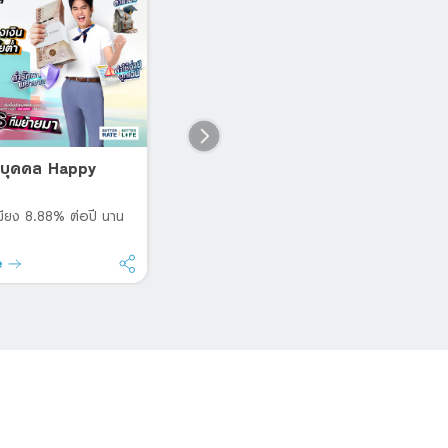
่วนบุคคล Happy
Happy Home Loan
D
P
โฮมโลน โดนใจ สินเชื่อบ้าน ดอกเบี้ย
ต่ำ
A
มเพียง 8.88% ต่อปี นาน
e
Read more
R