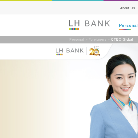
About Us
Persona
Personal
>
Foreigners
>
CTBC Global
Deposits
Loans
Insurance
Investment
Services
Digital Ban
Family Bank