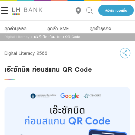
ดิจิทัลแบงก์กิ้ง
ลูกค้าบุคคล
ลูกค้า SME
ลูกค้าธุรกิจ
Digital Literacy
>
เอ๊ะซักนิด ก่อนสแกน QR Code
เกี่ยวกับเรา
สินเชื่อ
เงินฝาก
Digital Literacy 2566
นักลงทุนสัมพันธ์
สินเชื่อ
บัญชีเพื่อธุรกิจ
เอ๊ะซักนิด ก่อนสแกน QR Code
ประกัน
บริการ
ติดต่อเรา
การลงทุน
Advisory Service
กลุ่มธุรกิจทางการเงินแลนด์ แอนด์ เฮ้าส์
บริการ
สินเชื่อทั้งหมด
โทร 1327
TH
EN
ดิจิทัลแบงก์กิ้ง
Product Program
Family Banking
สินเชื่อธุรกิจ