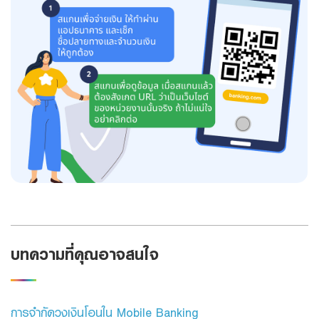
Foreigners
สินเชื่อและบริการการค้าระหว่างประเทศ
สินเชื่อแฟคเตอริ่ง
หนังสือค้ำประกัน
แนะนำ
Green Transition Advisory Loan
Electronics & Electrical Appliances Loan
Construction Material Loan
เครื่องคำนวณสินเชื่อ SME
บทความที่คุณอาจสนใจ
การจำกัดวงเงินโอนใน Mobile Banking