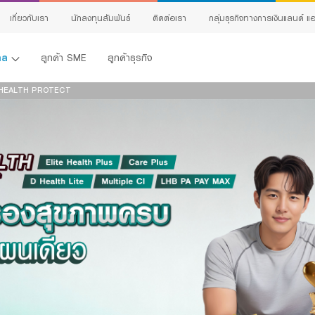
สนใจผลิตภัณฑ์
เกี่ยวกับเรา
นักลงทุนสัมพันธ์
ติดต่อเรา
กลุ่มธุรกิจทางการเงินแลนด์ แอ
แจ้งข้อมูลให้ผู้เชี่ยวชาญของเราติดต่อกลับ
คคล
ลูกค้า SME
ลูกค้าธุรกิจ
ชื่อ:
นามสกุล:
HEALTH PROTECT
เพศ:
อายุ:
อีเมล:
เบอร์โทรศัพท์:
ผลิตภัณฑ์ที่สนใจ:
รายละเอียดที่ต้องการติดต่อ:
้ง
ing
ข้าพเจ้าขอรับรองว่าข้อมูลที่ระบุข้างต้น รวมถึงข้อมูลส่วนบุคคลที่ได้ให้ไว้กับธนาคารข้า
ต้องและเป็นจริงทุกประการ และข้าพเจ้าประสงค์ให้ไว้แก่ธนาคาร เพื่อให้เจ้าหน้าที่ธนาคารติดต