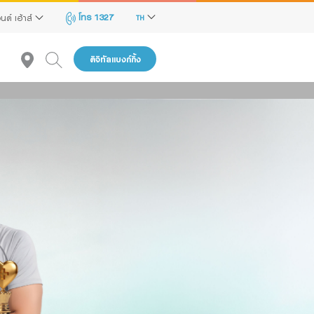
โทร 1327
นด์ เฮ้าส์
TH
ดิจิทัลแบงก์กิ้ง
งต้นนี้ถูก
่อกลับข้าพเจ้า