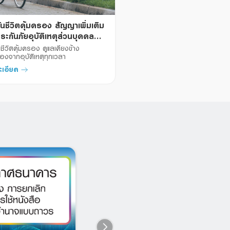
นชีวิตคุ้มครอง สัญญาเพิ่มเติม
ระกันภัยอุบัติเหตุส่วนบุคคล
ider
ชีวิตคุ้มครอง ดูแลเคียงข้าง 
องจากอุบัติเหตุทุกเวลา
ะเอียด