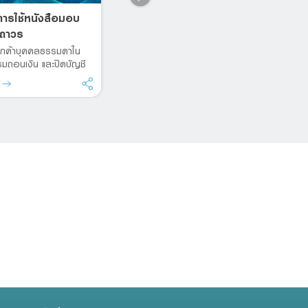
การใช้หนังสือมอบ
อยู่ครบ 1 ปี ก็รีได้
ส
ถาวร
(Retention)
C
ลูกค้าบุคคลธรรมดาใน
ปลดล็อกสัญญากู้บ้านแบบเดิมๆ
ดอ
มถอนเงิน และปิดบัญชี
สู
ด
รายละเอียด
ร