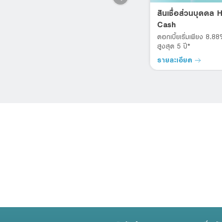
อยู่ครบ 1 ปี ก็รีได้
สินเชื่อส่วนบุคคล
(Retention)
Cash
ปลดล็อกสัญญากู้บ้านแบบเดิมๆ
ดอกเบี้ยเริ่มเพียง 8.8
ชี
สูงสุด 5 ปี*
รายละเอียด
รายละเอียด