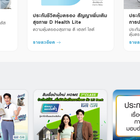
ประกันชีวิตคุ้มครอง สัญญาเพิ่มเติม
ประกั
สุขภาพ D Health Lite
การป
ลัส
PA R
ความคุ้มครองสุขภาพ ดี เฮลท์ ไลต์
ประกัน
คุ้มคร
รายละเอียด
รายล