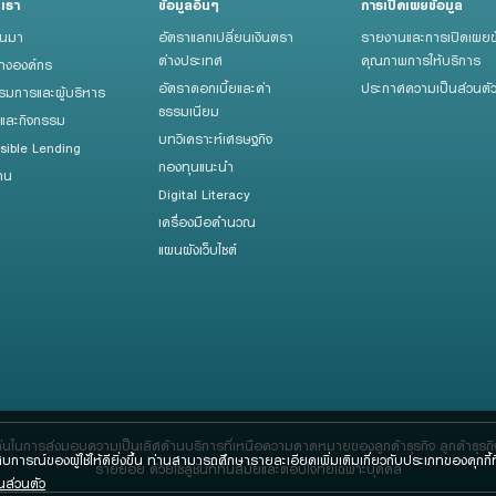
บเรา
ข้อมูลอื่นๆ
การเปิดเผยข้อมูล
็นมา
อัตราแลกเปลี่ยนเงินตรา
รายงานและการเปิดเผยข
ต่างประเทศ
คุณภาพการให้บริการ
้างองค์กร
อัตราดอกเบี้ยและค่า
ประกาศความเป็นส่วนตั
มการและผู้บริหาร
ธรรมเนียม
รและกิจกรรม
บทวิเคราะห์เศรษฐกิจ
sible Lending
กองทุนแนะนำ
าน
Digital Literacy
เครื่องมือคำนวณ
แผนผังเว็บไซต์
ด่นในการส่งมอบความเป็นเลิศด้านบริการที่เหนือความคาดหมายของลูกค้าธุรกิจ ลูกค้าธุร
ะสบการณ์ของผู้ใช้ให้ดียิ่งขึ้น ท่านสามารถศึกษารายละเอียดเพิ่มเติมเกี่ยวกับประเภทของคุกกี้ที่
รายย่อย ด้วยโซลูชันที่ทันสมัยและตอบโจทย์เฉพาะบุคคล
ส่วนตัว