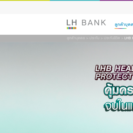
ลูกค้าบุ
ลูกค้าบุคคล
>
ประกัน
>
ประกันชีวิต
>
LHB 
เงินฝาก
สินเชื่อ
ประกัน
การลงทุน
บริการ
ดิจิทัลแบงก์กิ
Family Bank