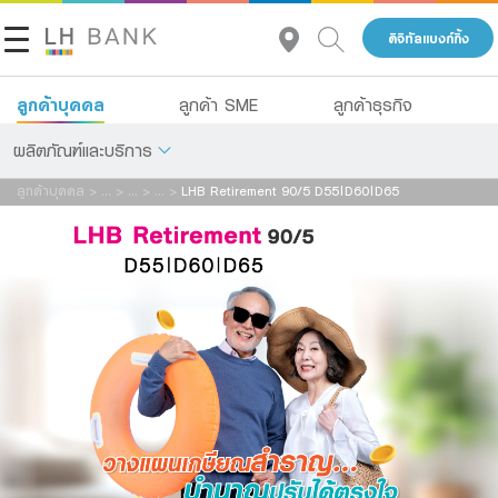
ดิจิทัลแบงก์กิ้ง
แจ้งข้อมูลให้ผู้เชี่ยวชาญของเราติดต่อกลับ
ลูกค้าบุคคล
ลูกค้า SME
ลูกค้าธุรกิจ
ชื่อ:
ผลิตภัณฑ์และบริการ
ลูกค้าบุคคล
>
...
>
...
>
...
>
LHB Retirement 90/5 D55|D60|D65
เกี่ยวกับเรา
เงินฝาก
นามสกุล:
นักลงทุนสัมพันธ์
สินเชื่อ
ประกัน
ติดต่อเรา
เพศ:
การลงทุน
กลุ่มธุรกิจทางการเงินแลนด์ แอนด์ เฮ้าส์
บริการ
โทร 1327
อายุ:
TH
EN
CN
ดิจิทัลแบงก์กิ้ง