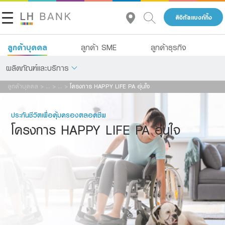
ดิจิทัลแบงก์กิ้ง
คำเตือน ท่านกำลังจะออกไปยังเว็บไซต์อื่น ("เว็บไซต์ภายนอก" ซึ่ง
ชื่อ:
อยู่ภายใต้การให้บริการและดูแลจัดการโดย บุคคลที่สาม เพื่อ
ลูกค้าบุคคล
ลูกค้า SME
ลูกค้าธุรกิจ
วัตถุประสงค์ในการให้ข้อมูลและเพื่ออำนวยความสะดวกของท่าน
เท่านั้น ซึ่งมิได้อยู่ภายใต้การ ควบคุมของ LH Bank ธนาคารจะไม่
ผลิตภัณฑ์และบริการ
นามสกุล:
รับผิดต่อความสูญเสีย ความเสียหาย หรือค่าใช้จ่ายใดๆทั้งสิ้นอัน
ลูกค้าบุคคล
>
...
>
...
>
โครงการ HAPPY LIFE PA อุ่นใจ
เป็นผล สืบเนื่องมาจากการที่ท่านเข้าเว็บไซต์อื่นๆ หรือเว็บไซต์ที่
เกี่ยวกับเรา
เงินฝาก
เชื่อมโยงกับเว็บไซต์อื่นๆ ธนาคารขอแนะนำให้ท่านอ่าน รายละเอียด
ประกันชีวิตเพื่อคุ้มครองตลอดชีพ
ข้อตกลงและเงื่อนไขกาารให้บริการ ตลอดจนนโยบายการรักษา
นักลงทุนสัมพันธ์
สินเชื่อ
อีเมล:
โครงการ HAPPY LIFE PA อุ่นใจ
ความปลอดภัยของเว็บไซต์ที่เชื่อมโยง นั้น ในส่วนนี้ LH Bank เป็น
เพียงนายหน้าประกันชีวิตและรับผิดชอบในฐานะนายหน้าเท่านั้น มิได้
ประกัน
ติดต่อเรา
เป็นผู้รับประกันภัย ทั้งนี้หากท่านคลิก "ตกลง" ถือว่าท่านให้คำ
การลงทุน
ยืนยันว่าได้อ่านและตกลงยอมรับข้อกำหนดที่ระบุไว้ข้างต้นของ
เบอร์โทรศัพท์:
กลุ่มธุรกิจทางการเงินแลนด์ แอนด์ เฮ้าส์
ธนาคารฯ เรียบร้อยแล้ว
บริการ
โทร 1327
TH
EN
ดิจิทัลแบงก์กิ้ง
รหัสผู้แนะนำ:
ตกลง