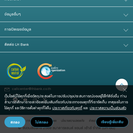
ข้อมูลอื่นๆ
การเปิดเผยข้อมูล
ติดต่อ LH Bank
callcenter@lhbank.co.th
เว็บไซต์นี้ใช้คุกกี้เพื่อวัตถุประสงค์ในการปรับปรุงประสบการณ์ของผู้ใช้ให้ดียิ่งขึ้น ท่าน
สามารถศึกษารายละเอียดเพิ่มเติมเกี่ยวกับประเภทของคุกกี้ที่เราจัดเก็บ เหตุผลในการ
ใช้คุกกี้ และวิธีการตั้งค่าคุกกี้ได้ใน
ประกาศเกี่ยวกับคุกกี้
และ
ประกาศความเป็นส่วนตัว
การคุ้มครองข้อมูลส่วนบุคคล
นโยบายความปลอดภัย
คําสงวนสิทธิ์
© สงวนลิขสิทธิ์ 2569 ธนาคารแลนด์ แอนด์ เฮ้าส์ จํากัด (มหาชน)