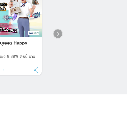
่วนบุคคล Happy
สินเชื่อบ้านใหม่
ก
อ
โฮมโลน โดนใจ สินเชื่อบ้าน ดอกเบี้ย
ต่ำ
มเพียง 8.88% ต่อปี นาน
สำ
กา
ด
รายละเอียด
ร