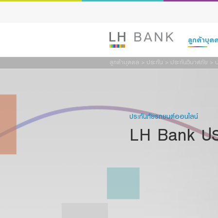
สนใจ
ลูกค้าบุ
ชื่อ:
ลูกค้าบุคคล
>
ประกัน
>
ประกันวินาศภัย
>
ป
อีเมล:
เงินฝาก
รหัสผู้
สินเชื่อ
ผลิตภัณ
ประกันภัยรถยนต์ออนไลน์
ประกัน
LH Bank ประ
รายละเ
การลงทุน
บริการ
ดิจิทัลแบงก์กิ
ข้าพเจ้
ต้องและ
Family Bank
เพื่อใ
หรือที่