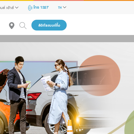
โทร 1327
นด์ เฮ้าส์
TH
ดิจิทัลแบงก์กิ้ง
ถูก
้าพเจ้า
าสนใจ