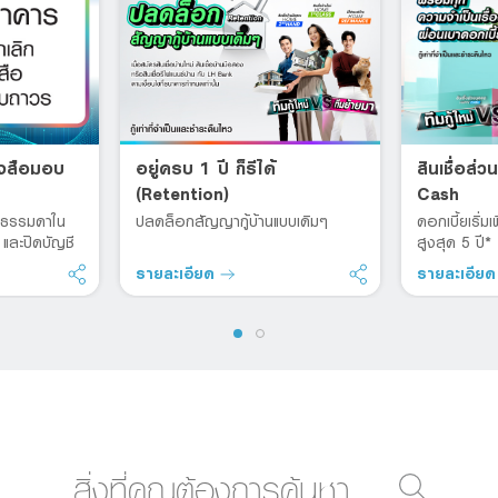
ังสือมอบ
อยู่ครบ 1 ปี ก็รีได้
สินเชื่อส
(Retention)
Cash
คลธรรมดาใน
ปลดล็อกสัญญากู้บ้านแบบเดิมๆ
ดอกเบี้ยเริ่
และปิดบัญชี
สูงสุด 5 ปี*
รายละเอียด
รายละเอีย