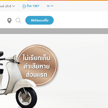
โทร 1327
นด์ เฮ้าส์
TH
ดิจิทัลแบงก์กิ้ง
ถูก
้าพเจ้า
าสนใจ