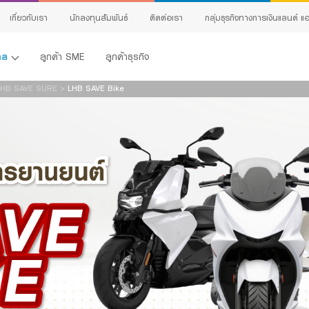
ผลิตภัณฑ์
เกี่ยวกับเรา
นักลงทุนสัมพันธ์
ติดต่อเรา
กลุ่มธุรกิจทางการเงินแลนด์ แอ
คคล
ลูกค้า SME
ลูกค้าธุรกิจ
นามสกุล:
LHB SAVE SURE
>
LHB SAVE Bike
เบอร์โทรศัพท์:
แนะนำ:
ฑ์ที่สนใจ:
อียดที่ต้องการติดต่อ:
้ง
าขอรับรองว่าข้อมูลที่ระบุข้างต้น รวมถึงข้อมูลส่วนบุคคลที่ได้ให้ไว้กับธนาคารข้างต้นนี้
เป็นจริงทุกประการ และข้าพเจ้าประสงค์ให้ไว้แก่ธนาคาร เพื่อให้เจ้าหน้าที่ธนาคารติดต่อกลับข
ing
ห้คำปรึกษาทางการเงินและนำเสนอข้อมูลเกี่ยวกับผลิตภัณฑ์หรือบริการของธนาคารที่ข้าพเจ้
ข้าพเจ้าอาจสนใจ