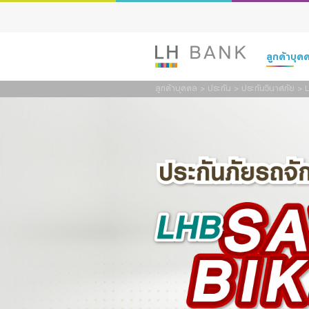
สนใจ
ลูกค้าบุ
ชื่อ:
ลูกค้าบุคคล
>
ประกัน
>
ประกันวินาศภัย
>
อีเมล:
เงินฝาก
รหัสผู้
สินเชื่อ
ผลิตภัณ
ประกัน
รายละเ
การลงทุน
บริการ
ดิจิทัลแบงก์กิ
ข้าพเจ้
ต้องและ
Family Bank
เพื่อใ
หรือที่