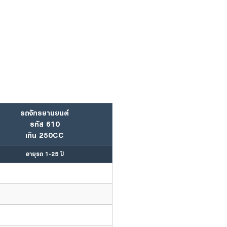
รถจักรยานยนต์
รหัส 610
เกิน 250CC
อายุรถ 1-25 ปี