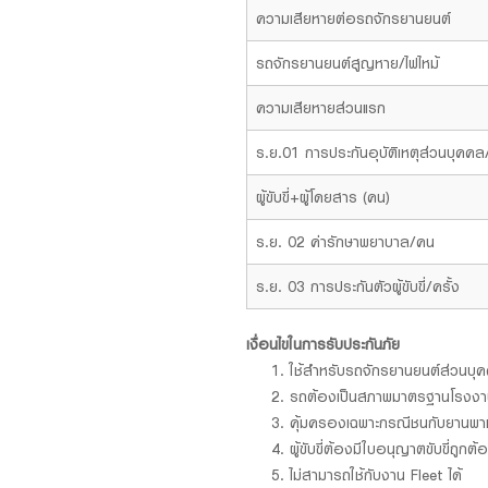
ความเสียหายต่อรถจักรยานยนต์
รถจักรยานยนต์สูญหาย/ไฟไหม้
ความเสียหายส่วนแรก
ร.ย.01 การประกันอุบัติเหตุส่วนบุคค
ผู้ขับขี่+ผู้โดยสาร (คน)
ร.ย. 02 ค่ารักษาพยาบาล/คน
ร.ย. 03 การประกันตัวผู้ขับขี่/ครั้ง
เงื่อนไขในการรับประกันภัย
ใช้สำหรับรถจักรยานยนต์ส่วนบุคค
รถต้องเป็นสภาพมาตรฐานโรงงาน
คุ้มครองเฉพาะกรณีชนกับยานพาห
ผู้ขับขี่ต้องมีใบอนุญาตขับขี่ถู
ไม่สามารถใช้กับงาน Fleet ได้