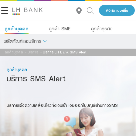
ดิจิทัลแบงก์กิ้ง
ลูกค้าบุคคล
ลูกค้า SME
ลูกค้าธุรกิจ
ผลิตภัณฑ์และบริการ
ลูกค้าบุคคล
>
บริการ
>
บริการ LH Bank SMS Alert
เกี่ยวกับเรา
เงินฝาก
ลูกค้าบุคคล
นักลงทุนสัมพันธ์
สินเชื่อ
บริการ SMS Alert
ประกัน
ติดต่อเรา
การลงทุน
กลุ่มธุรกิจทางการเงินแลนด์ แอนด์ เฮ้าส์
บริการแจ้งความเคลื่อนไหวทั้งเงินเข้า เงินออกในบัญชีผ่านทางSMS
บริการ
โทร 1327
TH
EN
ดิจิทัลแบงก์กิ้ง