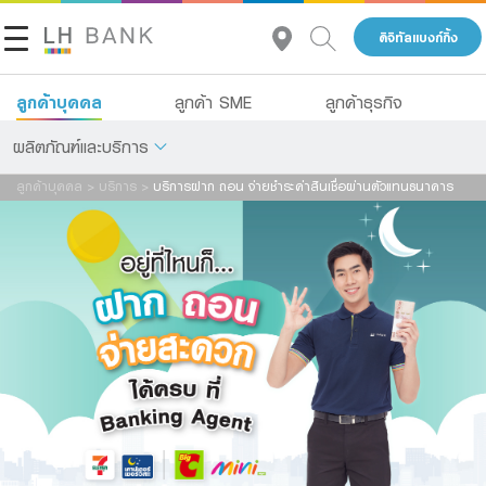
ดิจิทัลแบงก์กิ้ง
ลูกค้าบุคคล
ลูกค้า SME
ลูกค้าธุรกิจ
ผลิตภัณฑ์และบริการ
ลูกค้าบุคคล
>
บริการ
>
บริการฝาก ถอน จ่ายชำระค่าสินเชื่อผ่านตัวแทนธนาคาร
เกี่ยวกับเรา
เงินฝาก
นักลงทุนสัมพันธ์
สินเชื่อ
ประกัน
ติดต่อเรา
การลงทุน
กลุ่มธุรกิจทางการเงินแลนด์ แอนด์ เฮ้าส์
บริการ
โทร 1327
TH
EN
ดิจิทัลแบงก์กิ้ง