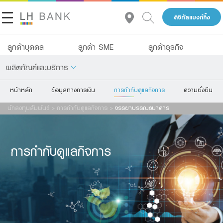
ดิจิทัลแบงก์กิ้ง
จรรยาบรรณธนาคาร
ลูกค้าบุคคล
ลูกค้า SME
ลูกค้าธุรกิจ
รายงานการปฏิบัติตามหลักการกำกับดูแลกิจการที่ดี
ผลิตภัณฑ์และบริการ
นโยบายการกำกับดูแลกิจการที่ดี
หน้าหลัก
ข้อมูลทางการเงิน
การกำกับดูแลกิจการ
ความยั่งยืน
เกี่ยวกับเรา
เงินฝาก
นักลงทุนสัมพันธ์
>
การกำกับดูแลกิจการ
>
จรรยาบรรณธนาคาร
นักลงทุนสัมพันธ์
รายงานคณะกรรมการความยั่งยืนและบรรษัทภิบาล
สินเชื่อ
ประกัน
ติดต่อเรา
การกำกับดูแลกิจการ
การลงทุน
กลุ่มธุรกิจทางการเงินแลนด์ แอนด์ เฮ้าส์
บริการ
โทร 1327
TH
EN
ดิจิทัลแบงก์กิ้ง