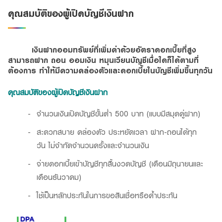
คุณสมบัติของผู้เปิดบัญชีเงินฝาก
เงินฝากออมทรัพย์ที่เพิ่มค่าด้วยอัตราดอกเบี้ยที่สูง
สามารถฝาก ถอน ออมเงิน หมุนเวียนบัญชีเมื่อใดก็ได้ตามที่
ต้องการ ทำให้มีความคล่องตัวและดอกเบี้ยในบัญชีเพิ่มขึ้นทุกวัน
คุณสมบัติของผู้เปิดบัญชีเงินฝาก
จำนวนเงินเปิดบัญชีขั้นต่ำ 500 บาท (แบบมีสมุดคู่ฝาก)
สะดวกสบาย คล่องตัว ประหยัดเวลา ฝาก-ถอนได้ทุก
วัน ไม่จำกัดจำนวนครั้งและจำนวนเงิน
จ่ายดอกเบี้ยเข้าบัญชีทุกสิ้นงวดบัญชี (เดือนมิถุนายนและ
เดือนธันวาคม)
ใช้เป็นหลักประกันในการขอสินเชื่อหรือค้ำประกัน