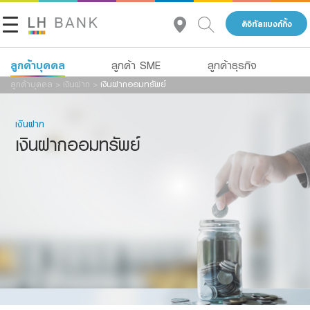
ดิจิทัลแบงก์กิ้ง
ลูกค้าบุคคล
ลูกค้า SME
ลูกค้าธุรกิจ
ลูกค้าบุคคล
>
เงินฝาก
>
เงินฝากออมทรัพย์
เกี่ยวกับเรา
เงินฝาก
เงินฝาก
นักลงทุนสัมพันธ์
สินเชื่อ
เงินฝากออมทรัพย์
ประกัน
ติดต่อเรา
การลงทุน
กลุ่มธุรกิจทางการเงินแลนด์ แอนด์ เฮ้าส์
บริการ
โทร 1327
TH
EN
ดิจิทัลแบงก์กิ้ง
Family Banking