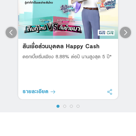
สินเชื่อส่วนบุคคล Happy Cash
ดอกเบี้ยเริ่มเพียง 8.88% ต่อปี นานสูงสุด 5 ปี*
รายละเอียด