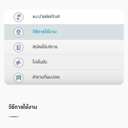
Foreigners
สินเชื่อและบริการการค้าระหว่างประเทศ
สินเชื่อแฟคเตอริ่ง
แนะนำผลิตภัณฑ์
หนังสือค้ำประกัน
วิธีการใช้งาน
สมัครใช้บริการ
แนะนำ
Green Transition Advisory Loan
โปรโมชัน
Electronics & Electrical Appliances Loan
คำถามที่พบบ่อย
Construction Material Loan
เครื่องคำนวณสินเชื่อ SME
วิธีการใช้งาน