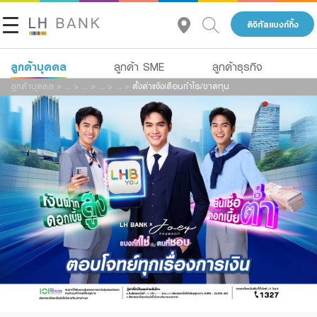
ดิจิทัลแบงก์กิ้ง
ลูกค้าบุคคล
ลูกค้า SME
ลูกค้าธุรกิจ
ลูกค้าบุคคล
>
...
>
...
>
...
>
...
>
ตั้งค่าแจ้งเตือนกำไร/ขาดทุน
เกี่ยวกับเรา
สินเชื่อ
เงินฝาก
นักลงทุนสัมพันธ์
สินเชื่อ
บัญชีเพื่อธุรกิจ
ประกัน
บริการ
ติดต่อเรา
การลงทุน
Advisory Service
กลุ่มธุรกิจทางการเงินแลนด์ แอนด์ เฮ้าส์
บริการ
สินเชื่อทั้งหมด
โทร 1327
TH
ดิจิทัลแบงก์กิ้ง
Product Program
Family Banking
สินเชื่อธุรกิจ