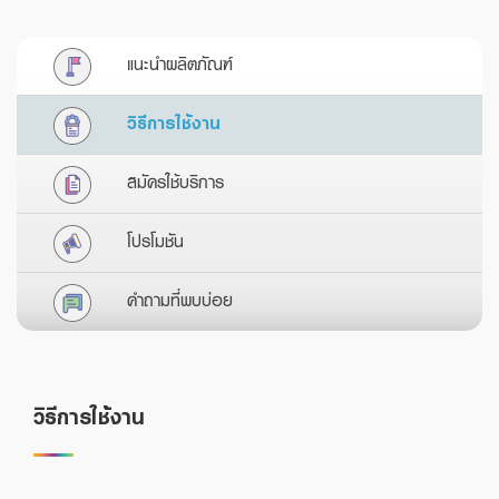
Foreigners
สินเชื่อและบริการการค้าระหว่างประเทศ
สินเชื่อแฟคเตอริ่ง
แนะนำผลิตภัณฑ์
หนังสือค้ำประกัน
วิธีการใช้งาน
สมัครใช้บริการ
แนะนำ
Green Transition Advisory Loan
โปรโมชัน
Electronics & Electrical Appliances Loan
คำถามที่พบบ่อย
Construction Material Loan
เครื่องคำนวณสินเชื่อ SME
วิธีการใช้งาน