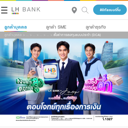
ดิจิทัลแบงก์กิ้ง
ลูกค้าบุคคล
ลูกค้า SME
ลูกค้าธุรกิจ
ลูกค้าบุคคล
>
...
>
...
>
...
>
...
>
ตั้งค่าการลงทุนแบบประจำ (DCA)
เกี่ยวกับเรา
สินเชื่อ
เงินฝาก
นักลงทุนสัมพันธ์
สินเชื่อ
บัญชีเพื่อธุรกิจ
ประกัน
บริการ
ติดต่อเรา
การลงทุน
Advisory Service
กลุ่มธุรกิจทางการเงินแลนด์ แอนด์ เฮ้าส์
บริการ
สินเชื่อทั้งหมด
โทร 1327
TH
ดิจิทัลแบงก์กิ้ง
Product Program
Family Banking
สินเชื่อธุรกิจ